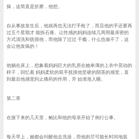
操，这简直是折磨，他想。
自从事故发生后，他就再也无法打手枪了，而且他的手还要再
过五个星期才 能拆石膏。让性感的妈妈连续几周用最亲密的
方式清洗和抚摸他，而他除了过过 干瘾，什么也做不了，这
会让他发疯的！
他躺在床上，想象着妈妈巨大的乳房在她单薄的上衣中晃动的
样子，回忆着 妈妈柔软的双手抚摸他坚硬的阴茎的感觉，直
到最后他感觉到止痛药的作用，开 始渐渐入睡。
第二章
在接下来的几天里，鲍比和他的母亲开始了例行公事。
每天早上，她都会叫醒他去洗澡，而他则尽可能长时间地装