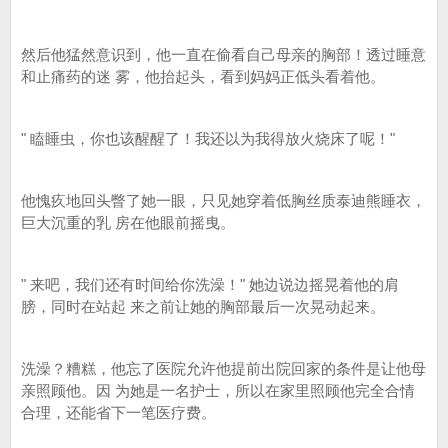
然后他猛然意识到，他一直在偷看自己母亲的胸部！透过睡意
和止痛药的迷 雾，他抬起头，看到妈妈正低头看着他。
" 瞌睡虫，你也该醒醒了！我还以为我得放火烧床了呢！"
他愧疚地回头瞥了她一眼，只见她穿着低胸丝质泰迪熊睡衣，
巨大沉重的乳 房在他眼前摇曳。
" 来吧，我们还有时间给你洗澡！" 她边说边摇晃着他的肩
膀，同时在站起 来之前让她的胸部最后一次晃动起来。
洗澡？糟糕，他忘了医院允许他提前出院回家的条件是让他母
亲照顾他。因 为她是一名护士，所以在家里照顾他完全合情
合理，还能省下一笔医疗费。