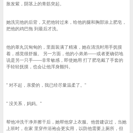
胀发紫，阴茎上的青筋突起。
她洗完他的后背，又把他转过来，给他的腿和胸部涂上肥皂，
把他的鸡巴拖 到最后才洗。
他的睾丸沉甸甸的，里面装满了精液，她在清洗时用手抚摸
着，感觉很舒服。 另一方面，他的小弟弟——或者更确切地
说是另一只手——非常敏感，即使她用 打了肥皂戴了手套的
手轻轻抚摸，也会让他浑身颤抖。
" 对不起，亲爱的，我已经尽量温柔了。"
" 没关系，妈妈。"
帮他冲洗干净并擦干后，她帮他穿上衣服。他曾建议过，当她
上班时，在家 里穿件浴袍会更实用，以防他需要上厕所，但