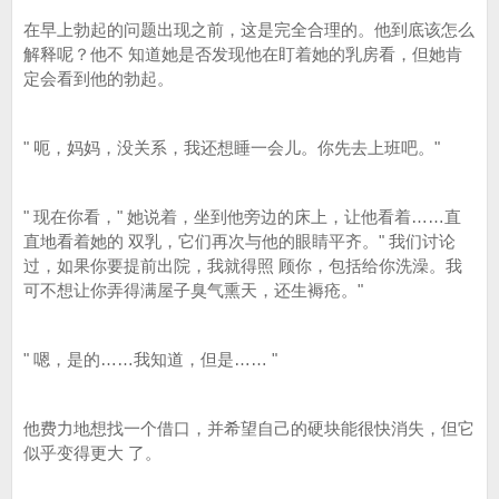
在早上勃起的问题出现之前，这是完全合理的。他到底该怎么
解释呢？他不 知道她是否发现他在盯着她的乳房看，但她肯
定会看到他的勃起。
" 呃，妈妈，没关系，我还想睡一会儿。你先去上班吧。"
" 现在你看，" 她说着，坐到他旁边的床上，让他看着……直
直地看着她的 双乳，它们再次与他的眼睛平齐。" 我们讨论
过，如果你要提前出院，我就得照 顾你，包括给你洗澡。我
可不想让你弄得满屋子臭气熏天，还生褥疮。"
" 嗯，是的……我知道，但是…… "
他费力地想找一个借口，并希望自己的硬块能很快消失，但它
似乎变得更大 了。