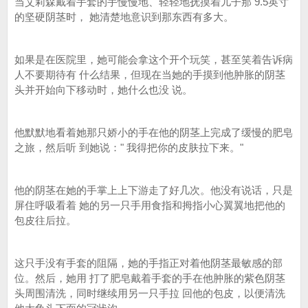
当艾莉森戴着手套的手慢慢地、轻轻地抚摸着儿子那 9.5英寸
的坚硬阴茎时， 她清楚地意识到那东西有多大。
如果是在医院里，她可能会拿这个开个玩笑，甚至笑着告诉病
人不要期待有 什么结果，但现在当她的手摸到他肿胀的阴茎
头并开始向下移动时，她什么也没 说。
他默默地看着她那只娇小的手在他的阴茎上完成了缓慢的肥皂
之旅，然后听 到她说：" 我得把你的皮肤拉下来。"
他的阴茎在她的手掌上上下游走了好几次。他没有说话，只是
屏住呼吸看着 她的另一只手用食指和拇指小心翼翼地把他的
包皮往后拉。
这只手没有手套的阻隔，她的手指正对着他阴茎最敏感的部
位。然后，她用 打了肥皂戴着手套的手在他肿胀的紫色阴茎
头周围清洗，同时继续用另一只手拉 回他的包皮，以便清洗