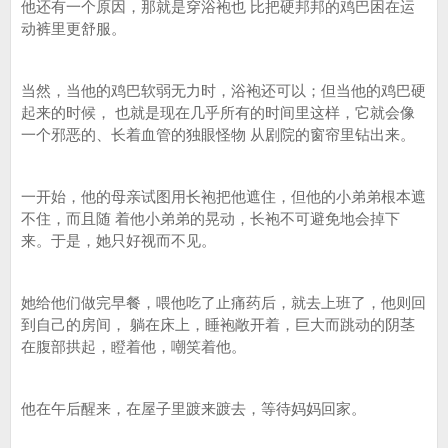
他还有一个原因，那就是穿浴袍也 比把硬邦邦的鸡巴困在运
动裤里更舒服。
当然，当他的鸡巴软弱无力时，浴袍还可以；但当他的鸡巴硬
起来的时候， 也就是现在几乎所有的时间里这样，它就会像
一个邪恶的、长着血管的独眼怪物 从剧院的窗帘里钻出来。
一开始，他的母亲试图用长袍把他遮住，但他的小弟弟根本遮
不住，而且随 着他小弟弟的晃动，长袍不可避免地会掉下
来。于是，她只好视而不见。
她给他们做完早餐，喂他吃了止痛药后，就去上班了，他则回
到自己的房间， 躺在床上，睡袍敞开着，巨大而跳动的阴茎
在腹部拱起，瞪着他，嘲笑着他。
他在午后醒来，在屋子里踱来踱去，等待妈妈回家。