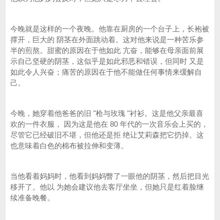
今晚就是这样的一个夜晚。他靠在厨房的一个台子上，长袍被
撑开，巨大的 阴茎在外面跳动着。这对他来说是一种苦乐参
半的煎熬。甜蜜的原因在于他如此 亢奋，能够在母亲面前展
示自己坚硬的阴茎，这似乎是如此邪恶和错误，但同时 又是
如此令人兴奋；痛苦的原因在于他不能做任何事情来缓解自
己。
今晚，她穿着他爸爸的旧 "枪与玫瑰 "衬衫。这是他父亲最喜
欢的一件衣服， 因为这是他在 80 年代的一次音乐会上买的，
尽管它已经破旧不堪，但他还是拒 绝让艾莉森把它扔掉。这
也意味着白色的棉布被拉伸和变薄。
当他看着妈妈时，他看到妈妈瞥了一眼他的阴茎，然后把目光
移开了。他以 为她会建议他去客厅坐坐，但她只是红着脸继
续准备晚餐。