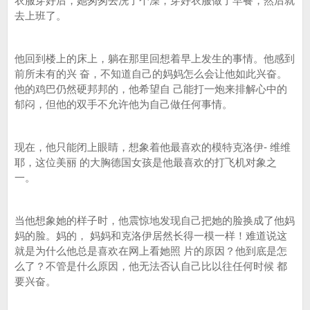
衣服穿好后，她匆匆去洗了个澡，穿好衣服做了早餐，然后就
去上班了。
他回到楼上的床上，躺在那里回想着早上发生的事情。他感到
前所未有的兴 奋，不知道自己的妈妈怎么会让他如此兴奋。
他的鸡巴仍然硬邦邦的，他希望自 己能打一炮来排解心中的
郁闷，但他的双手不允许他为自己做任何事情。
现在，他只能闭上眼睛，想象着他最喜欢的模特克洛伊- 维维
耶，这位美丽 的大胸德国女孩是他最喜欢的打飞机对象之
一。
当他想象她的样子时，他震惊地发现自己把她的脸换成了他妈
妈的脸。妈的， 妈妈和克洛伊居然长得一模一样！难道说这
就是为什么他总是喜欢在网上看她照 片的原因？他到底是怎
么了？不管是什么原因，他无法否认自己比以往任何时候 都
要兴奋。