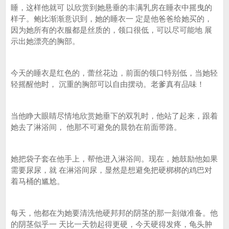
睡，这样他就可 以欣赏到她悬垂的丰满乳房在睡衣中摇曳的
样子。鲍比渐渐意识到，她的睡衣一 定是他爸爸给她买的，
因为她所有的衣服都是丝质的，领口很低，可以尽可能地 展
示出她漂亮的胸部。
今天的睡衣是红色的，蕾丝花边，前面的领口特别低，当她轻
轻摇醒他时， 沉重的胸部可以自由摆动。老爹真有品味！
当他睁大眼睛尽情地欣赏她垂下的双乳时，他站了起来，跟着
她去了淋浴间， 他那不可避免的晨勃在前面带路。
她把袋子套在他手上，帮他进入淋浴间。现在，她鼓励他如果
需要尿尿，就 在淋浴间尿，显然是想避免把硬梆梆的鸡巴对
着马桶的尴尬。
每天，他都在为她要清洗他硬邦邦的阴茎的那一刻做准备。他
的阴茎似乎一 天比一天勃起得更硬，今天硬得发疼，龟头肿