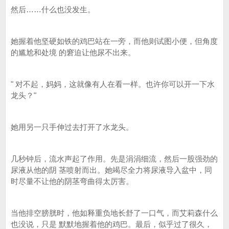
然后……什么也没发生。
她握着他坚硬如铁的鸡巴站在一旁，而他则试图小便，但角度
的尴尬和处境 的窘迫让他尿不出来。
" 对不起，妈妈，这就像有人在看一样。也许你可以开一下水
龙头？"
她用另一只手伸过去打开了水龙头。
几秒钟后，流水声起了作用。先是涓涓细流，然后一股强劲的
尿液从他的阴 茎喷射而出。她竭尽全力将尿液导入盆中，同
时尽量不让他的阴茎弯曲得太厉害。
当他排空膀胱时，他如释重负地长舒了一口气，而艾莉森什么
也没说，只是 默默地握着他的鸡巴。最后，似乎过了很久，