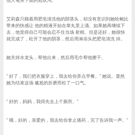
他大龟头下面的冠状沟。
艾莉森只顾着用肥皂清洗他的阴茎头，却没有意识到她给鲍比
带来的快感让 他的精液开始在睾丸里上涌。如果她再继续下
去，他觉得自己可能会忍不住当场 射精。但是还好，她很快
就完成了，松开了他的阴茎，然后用淋浴头把肥皂清洗 掉。
她关掉水龙头，帮他出来，然后用毛巾帮他擦干。
" 好了，我们把衣服穿上，我去给你弄点早餐。" 她说。显然
她为结束这场 尴尬的折磨而松了一口气。
" 好的，妈妈，我得先去上个厕所。"
" 哦，好的，亲爱的，我去给你拿止痛药，完了告诉我一声。"