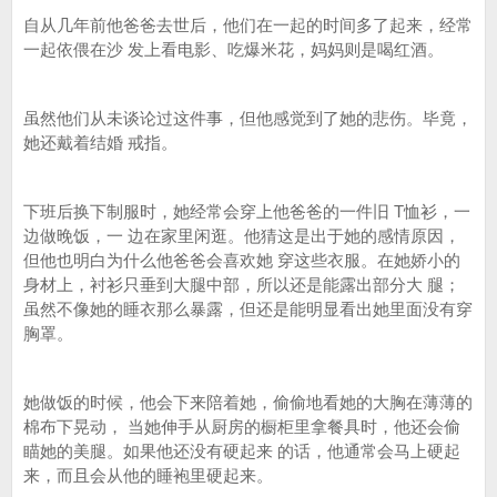
自从几年前他爸爸去世后，他们在一起的时间多了起来，经常
一起依偎在沙 发上看电影、吃爆米花，妈妈则是喝红酒。
虽然他们从未谈论过这件事，但他感觉到了她的悲伤。毕竟，
她还戴着结婚 戒指。
下班后换下制服时，她经常会穿上他爸爸的一件旧 T恤衫，一
边做晚饭，一 边在家里闲逛。他猜这是出于她的感情原因，
但他也明白为什么他爸爸会喜欢她 穿这些衣服。在她娇小的
身材上，衬衫只垂到大腿中部，所以还是能露出部分大 腿；
虽然不像她的睡衣那么暴露，但还是能明显看出她里面没有穿
胸罩。
她做饭的时候，他会下来陪着她，偷偷地看她的大胸在薄薄的
棉布下晃动， 当她伸手从厨房的橱柜里拿餐具时，他还会偷
瞄她的美腿。如果他还没有硬起来 的话，他通常会马上硬起
来，而且会从他的睡袍里硬起来。