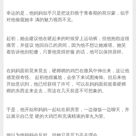
幸运的是，他妈妈似乎只是把这归咎于青春期的荷尔蒙，似乎
对他偷窥她丰 满的魅力视而不见。
起初，她会建议他在硬起来的时候穿上运动裤，但他抱怨这很
痛苦，并提议 他回自己的房间，因为他不想让她难堪。她笑
着告诉他别犯傻，只要他觉得舒服 的话，他可以保持原样。
在妈妈面前晃来晃去，硬梆梆的鸡巴在微风中伸出来，这让他
感觉很奇怪。 起初他很尴尬，会坐下来试图掩饰。但后来他
开始意识到，他已经获得了许可， 可以在妈妈面前挺着硬梆
梆的东西走来走去，而这在几天前是不可想象的。
于是，他开始和妈妈一起站在厨房里，一边做饭一边聊天，并
以展示自己坚 硬的大鸡巴和充满精液的睾丸为荣。
他以为他妈妈会反对，但她只是尽力不去理会。