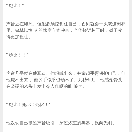
" 鲍比！"
声音近在咫尺。但他必须控制住自己，否则就会一头栽进树林
里。森林以惊 人的速度向他冲来，当他接近树干时，树干变
得更加粗壮。
" 鲍比！！"
声音几乎就在他耳边。他想喊出来，并举起手臂保护自己，但
他喊不出来， 他的手似乎也动不了。几秒钟后，他感觉骨头
在坚硬的木头上发出令人作呕的咔 嚓声。
" 鲍比！鲍比！鲍比！“
他发现自己被这声音吸引，穿过浓重的黑雾，飘向光明。