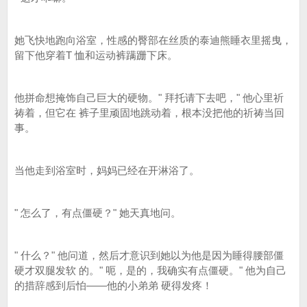
她飞快地跑向浴室，性感的臀部在丝质的泰迪熊睡衣里摇曳，
留下他穿着T 恤和运动裤蹒跚下床。
他拼命想掩饰自己巨大的硬物。" 拜托请下去吧，" 他心里祈
祷着，但它在 裤子里顽固地跳动着，根本没把他的祈祷当回
事。
当他走到浴室时，妈妈已经在开淋浴了。
" 怎么了，有点僵硬？" 她天真地问。
" 什么？" 他问道，然后才意识到她以为他是因为睡得腰部僵
硬才双腿发软 的。" 呃，是的，我确实有点僵硬。" 他为自己
的措辞感到后怕——他的小弟弟 硬得发疼！