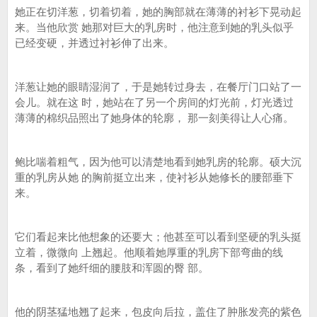
她正在切洋葱，切着切着，她的胸部就在薄薄的衬衫下晃动起
来。当他欣赏 她那对巨大的乳房时，他注意到她的乳头似乎
已经变硬，并透过衬衫伸了出来。
洋葱让她的眼睛湿润了，于是她转过身去，在餐厅门口站了一
会儿。就在这 时，她站在了另一个房间的灯光前，灯光透过
薄薄的棉织品照出了她身体的轮廓， 那一刻美得让人心痛。
鲍比喘着粗气，因为他可以清楚地看到她乳房的轮廓。硕大沉
重的乳房从她 的胸前挺立出来，使衬衫从她修长的腰部垂下
来。
它们看起来比他想象的还要大；他甚至可以看到坚硬的乳头挺
立着，微微向 上翘起。他顺着她厚重的乳房下部弯曲的线
条，看到了她纤细的腰肢和浑圆的臀 部。
他的阴茎猛地翘了起来，包皮向后拉，盖住了肿胀发亮的紫色