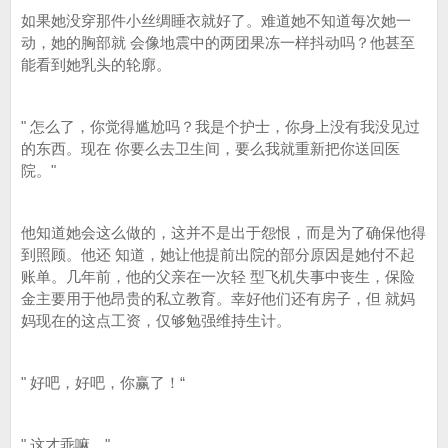
如果她没穿那件小丝绸睡衣就好了。难道她不知道每次她一
动，她的胸部就 会像地震中的两团果冻一样抖动吗？他甚至
能看到她乳头的轮廓。
" 怎么了，你觉得尴尬吗？我是个护士，你身上没有我没见过
的东西。现在 你要么去卫生间，要么我就重新把你送回医
院。"
他知道她会这么做的，这并不是出于怨恨，而是为了确保他得
到照顾。他还 知道，她让他提前出院的部分原因是她付不起
账单。几年前，他的父亲在一次轻 型飞机失事中丧生，保险
金主要用于他昂贵的私立教育。幸好他们还有房子，但 就妈
妈现在的这点工资，仅够勉强维持生计。
" 好吧，好吧，你赢了！“
" 这才乖嘛。"