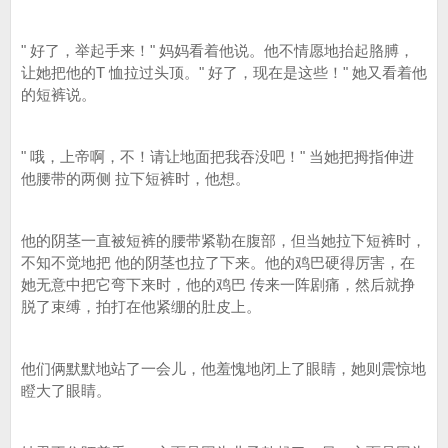
" 好了，举起手来！" 妈妈看着他说。他不情愿地抬起胳膊，
让她把他的T 恤拉过头顶。" 好了，现在是这些！" 她又看着他
的短裤说。
" 哦，上帝啊，不！请让地面把我吞没吧！" 当她把拇指伸进
他腰带的两侧 拉下短裤时，他想。
他的阴茎一直被短裤的腰带紧勒在腹部，但当她拉下短裤时，
不知不觉地把 他的阴茎也拉了下来。他的鸡巴硬得厉害，在
她无意中把它弯下来时，他的鸡巴 传来一阵剧痛，然后就挣
脱了束缚，拍打在他紧绷的肚皮上。
他们俩默默地站了一会儿，他羞愧地闭上了眼睛，她则震惊地
瞪大了眼睛。