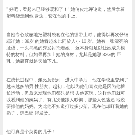
" 好吧，看起来已经够暖和了！" 她俏皮地评论道，然后拿着
塑料袋走到他 身边，套在他的手上。
当她专心致志地把塑料袋套在他的绷带上时，他得以再次仔细
端详她：38岁 的她看起来比同龄人小 10 岁。她有一张漂亮的
脸蛋，一头乌黑的秀发衬托着她， 这本身就足以让她成为模
特的材料，但如果再加上她的身材，尤其是她那 32G的 巨
乳，她简直就是天仙下凡。
在成长过程中，鲍比意识到，进入中学后，他在学校里交到了
越来越多的男 性朋友。起初，他以为他们喜欢他是因为他擅
长运动，但后来发现他们都只是想 去他家玩，这样他们就可
以看到他的妈妈了。有几次他跟人吵架，那些人色迷迷 地说
要操他的妈妈。为此他不知道打过多少架。现在他却盯着她的
奶子，鸡巴硬 得发烫。
他可真是个英勇的儿子！