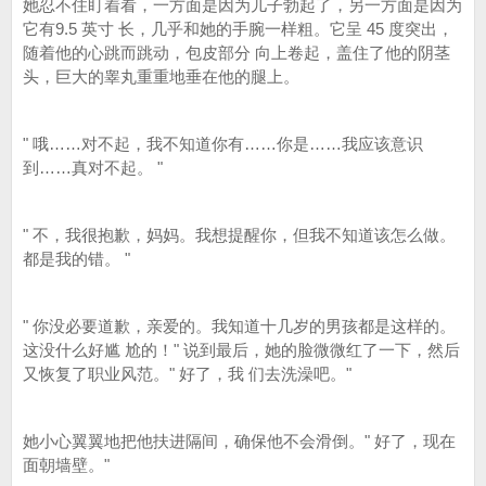
她忍不住盯着看，一方面是因为儿子勃起了，另一方面是因为
它有9.5 英寸 长，几乎和她的手腕一样粗。它呈 45 度突出，
随着他的心跳而跳动，包皮部分 向上卷起，盖住了他的阴茎
头，巨大的睾丸重重地垂在他的腿上。
" 哦……对不起，我不知道你有……你是……我应该意识
到……真对不起。 "
" 不，我很抱歉，妈妈。我想提醒你，但我不知道该怎么做。
都是我的错。 "
" 你没必要道歉，亲爱的。我知道十几岁的男孩都是这样的。
这没什么好尴 尬的！" 说到最后，她的脸微微红了一下，然后
又恢复了职业风范。" 好了，我 们去洗澡吧。"
她小心翼翼地把他扶进隔间，确保他不会滑倒。" 好了，现在
面朝墙壁。"