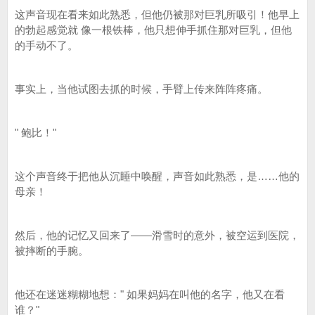
这声音现在看来如此熟悉，但他仍被那对巨乳所吸引！他早上
的勃起感觉就 像一根铁棒，他只想伸手抓住那对巨乳，但他
的手动不了。
事实上，当他试图去抓的时候，手臂上传来阵阵疼痛。
" 鲍比！"
这个声音终于把他从沉睡中唤醒，声音如此熟悉，是……他的
母亲！
然后，他的记忆又回来了——滑雪时的意外，被空运到医院，
被摔断的手腕。
他还在迷迷糊糊地想：" 如果妈妈在叫他的名字，他又在看
谁？"