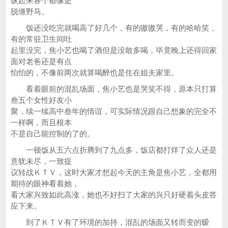
纵起来各个都像是
脱缰野马。
饭还没吃完就喝高了好几个，有的嗷嗷哭，有的哈哈笑，
有的常驻卫生间吐
起里没完，焦小艺也喝了酒但是没敢多喝，毕竟晚上还得回家
面对老爸还是有点
怕怕的，不像前两次就算喝醉也是住在姐夫家里。
看着眼前的混乱场面，焦小艺也是哭笑不得，原本只打算
叁五个女性好友小
聚，续一续高中叁年的情谊，可实际情况跟自己想象的完全不
一样啊，而且根本
不是自己能控制的了的。
一顿饭从五六点折腾到了九点多，饭店都打烊了众人还是
意犹未尽，一致提
议转战ＫＴＶ，这时大家才想起今天的主角是焦小艺，全都用
期待的眼神看着她，
看大家兴致如此高涨，她也不好扫了大家的兴只好硬着头皮答
应下来。
到了ＫＴＶ有了环境的加持，混乱的场面又转而变的暧