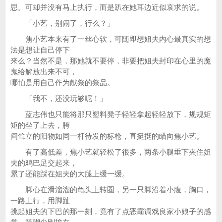
思。可却并没有马上执行，而是趴在她耳边近似哀求的说。
「小艺，别闹了，行么？」
焦小艺本来有了一丝心软，可随即想姐夫内心最真实的想
法是想让自己停下
来么？当然不是，那她就不要停，非要把姐夫封印在心里的魔
鬼给解放出来不可，
哪怕是用自己作为献祭的祭品。
「我不，还没玩够呢！」
蓝志伟也只能将那只塑料凳子轻轻拿起轻轻放下，规规矩
矩的坐了上去，胯
间耸立的阳物如同一杆待发的标枪，直挺挺的瞄向焦小艺。
有了高低差，焦小艺就轻松了很多，两条小腿垂下夹住姐
夫的鸡巴足交起来，
累了还能踩在姐夫的大腿上缓一缓。
脚心在滑溜溜的龟头上转圈，另一只脚沿着小腹，胸口，
一路上行，用脚趾
挑起姐夫的下巴的那一刻，竟有了点恶霸调戏良家小娘子的感