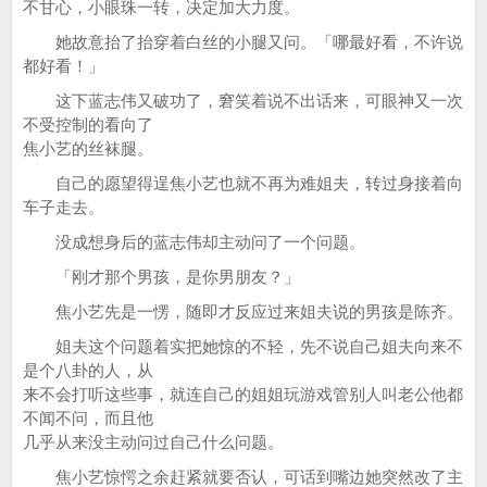
不甘心，小眼珠一转，决定加大力度。
她故意抬了抬穿着白丝的小腿又问。「哪最好看，不许说
都好看！」
这下蓝志伟又破功了，窘笑着说不出话来，可眼神又一次
不受控制的看向了
焦小艺的丝袜腿。
自己的愿望得逞焦小艺也就不再为难姐夫，转过身接着向
车子走去。
没成想身后的蓝志伟却主动问了一个问题。
「刚才那个男孩，是你男朋友？」
焦小艺先是一愣，随即才反应过来姐夫说的男孩是陈齐。
姐夫这个问题着实把她惊的不轻，先不说自己姐夫向来不
是个八卦的人，从
来不会打听这些事，就连自己的姐姐玩游戏管别人叫老公他都
不闻不问，而且他
几乎从来没主动问过自己什么问题。
焦小艺惊愕之余赶紧就要否认，可话到嘴边她突然改了主