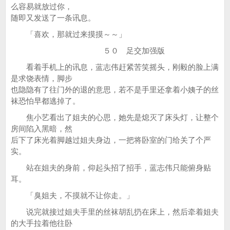
么容易就放过你，
随即又发送了一条讯息。
「喜欢，那就过来摸摸～～」
５０ 足交加强版
看着手机上的讯息，蓝志伟赶紧苦笑摇头，刚毅的脸上满
是求饶表情，脚步
也隐隐有了往门外的退的意思，若不是手里还拿着小姨子的丝
袜恐怕早都逃掉了。
焦小艺看出了姐夫的心思，她先是熄灭了床头灯，让整个
房间陷入黑暗，然
后下了床光着脚越过姐夫身边，一把将卧室的门给关了个严
实。
站在姐夫的身前，仰起头招了招手，蓝志伟只能俯身贴
耳。
「臭姐夫，不摸就不让你走。」
说完就接过姐夫手里的丝袜胡乱扔在床上，然后牵着姐夫
的大手拉着他往卧