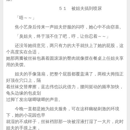
５１ 被姐夫搞到喷尿
「唔～～」
焦小艺身后传来一声姐夫舒服的闷哼，她心中不由窃喜。
「臭姐夫，终于顶不住了吧，哼，让你忍着～～」
还没等她得意完，两只有力的大手就扶上了她的屁股，这
个高度实在合适，
她那两瓣被丝袜包裹着圆滚滚的臀肉就像摆在餐桌上任姐夫享
用的美馔。
姐夫的手像蒲扇，把整个屁股都覆盖满了，两根大拇指正
好顶在穴口上，隔
着丝袜交替摩擦，蓝志伟也以此借力，腰间挺动的频率加快，
龟头边缘的包皮划
过脚丫发出啵唧啵唧的声音。
今晚一直都是她为姐夫服务，可在这样幽秘刺激的环境
下，她的小花园也早
就湿的不成样子，丝袜裆部那一块被淫液打湿了一大片，此时
姐夫的手摸上来，