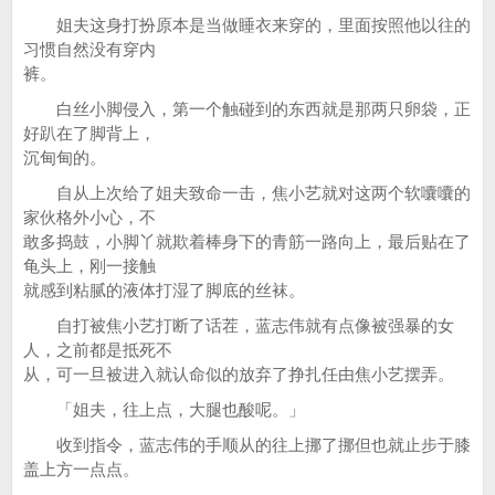
姐夫这身打扮原本是当做睡衣来穿的，里面按照他以往的
习惯自然没有穿内
裤。
白丝小脚侵入，第一个触碰到的东西就是那两只卵袋，正
好趴在了脚背上，
沉甸甸的。
自从上次给了姐夫致命一击，焦小艺就对这两个软囔囔的
家伙格外小心，不
敢多捣鼓，小脚丫就欺着棒身下的青筋一路向上，最后贴在了
龟头上，刚一接触
就感到粘腻的液体打湿了脚底的丝袜。
自打被焦小艺打断了话茬，蓝志伟就有点像被强暴的女
人，之前都是抵死不
从，可一旦被进入就认命似的放弃了挣扎任由焦小艺摆弄。
「姐夫，往上点，大腿也酸呢。」
收到指令，蓝志伟的手顺从的往上挪了挪但也就止步于膝
盖上方一点点。