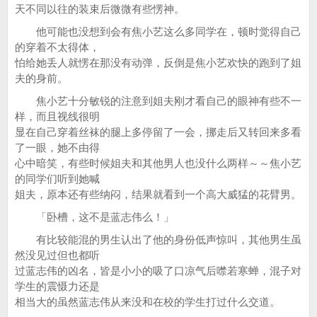
天不同以往的装束后微微有些愣神。
他可能也没想到会有焦小艺这么多同学在，顿时觉得自己
的穿着不太得体，
怕给她丢人就愣在那没有动弹，反倒是焦小艺欢快的跑到了姐
夫的身前。
焦小艺十分敏锐的注意到姐夫刚才看自己的眼神有些不一
样，而且视线很明
显在自己穿着丝袜的腿上多停留了一会，挪走后又转回来多看
了一眼，她不由得
心中暗笑，有些时候姐夫和其他男人也没什么两样～～焦小艺
的同学们听到她喊
姐夫，原本还有些纳闷，结果就看到一个高大威猛的花臂男。
「卧槽，这不是蓝志伟么！」
有比较能混的男生认出了他的身份低声惊叫，其他男生虽
然没见过但也都听
过蓝志伟的凶名，皆是小小的吸了口凉气后噤若寒蝉，混子对
学生的震慑力还是
相当大的虽然蓝志伟从来没和在校的学生打过什么交道。