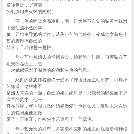
横转竖搓，尽可能
的刺激姐夫火热的肉棍。
蓝志伟的呼吸逐渐凌乱，另一只大手不自觉的贴着丝袜滑
下握住焦小艺的脚
腕，开始主导她的动作，从焦小艺为他服务，变成他拿着焦小
艺的脚摩擦自己的
阴茎，且动作越来越快。
焦小艺也被姐夫的情绪感染，抬起另一只脚，再度贴在了
姐夫的嘴巴上，这
一次她感觉到了嘴唇的蠕动和火热的气息。
此刻的蓝志伟看似终于受不了撩拨开始主动起来，可焦小
艺知道，这根本不
是姐夫真实的一面，自己的姐夫绝对是一只残暴的野兽而不是
温吞的黄牛，他一
直在压抑，就连跟自己的姐姐做爱时也是如此，唯独上次在迪
厅的包房里他才微
露了一下獠牙，也被焦小艺窥见了一丝端倪。
焦小艺无比的好奇，真实毫不克制的姐夫到底会是何种模