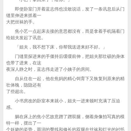
即使卧室门开着蓝志伟也没敢说话，发了一条讯息后从门
缝里伸进来抓着一
大把丝袜的手。
焦小艺一点起床去接的意思都没有，而是拿着手机隔着门
给姐夫发起了讯息。
「姐夫，我不想下床，你帮我送进来好不好。」
门缝里探进来的手僵持后缓缓前伸，把姐夫那壮硕的身体
也带了进来，在这
夜深人静之时，蓝志伟走进了小姨子的房间。
自从住在一起，他在焦妈的精心饲育下又恢复到原来的精
壮体魄，隐隐还有
了些超出。
小书房改的卧室本来就小，姐夫一进来顿时充满了压迫
感。
躺在床上的焦小艺故意蹭了蹭双腿，侧着身像拍写真的模
特一样，摆出了一
个妖娆的姿势，圆润的臀线和修长的双腿在丝袜和灯光的衬托