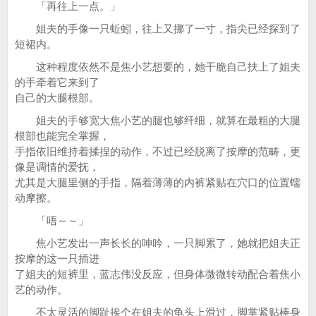
「再往上一点。」
姐夫的手像一只蚯蚓，往上又挪了一寸，指尖已经探到了
短裙内。
这种程度依然不是焦小艺想要的，她干脆自己扶上了姐夫
的手牵着它来到了
自己的大腿根部。
姐夫的手够宽大焦小艺的腿也够纤细，就算在最粗的大腿
根部也能完全掌握，
手指依旧维持着揉捏的动作，不过已经脱离了按摩的范畴，更
像是调情的爱抚，
尤其是大腿里侧的手指，隔着薄薄的内裤紧贴在穴口的位置蠕
动摩擦。
「唔～～」
焦小艺发出一声长长的呻吟，一只脚累了，她就把姐夫正
按摩的这一只插进
了姐夫的短裤里，蓝志伟没反应，但身体微微转动配合着焦小
艺的动作。
不太灵活的脚趾挨个在姐夫的龟头上滑过，脚掌紧贴棒身