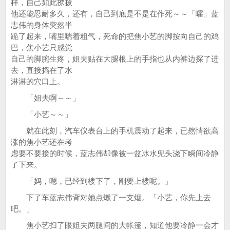
样，自己如此撩拨
他还能忍耐多久，还有，自己到底是不是在作死～～「嚯」蓝
志伟的身体突然半
跪了起来，嘴里喘着粗气，死命的把焦小艺的脚按向自己的鸡
巴，焦小艺只感觉
自己的脚腕生疼，姐夫贴在大腿根上的手指也从内裤边探了进
去，直接捣在了水
淋淋的穴口上。
「姐夫啊～～」
「小艺～～」
就在此刻，汽车仪表台上的手机震动了起来，已然情欲高
涨的焦小艺还在考
虑要不要接的时候，蓝志伟却像被一盆冰水兜头浇下瞬间冷静
了下来。
「妈，嗯，已经到楼下了，刚要上楼呢。」
下了车蓝志伟背对她点燃了一支烟。「小艺，你先上去
吧。」
焦小艺扫了眼姐夫两腿间的大帐篷，知道他要冷静一会才