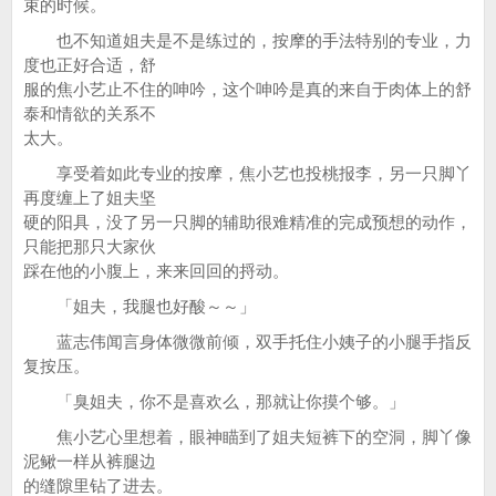
束的时候。
也不知道姐夫是不是练过的，按摩的手法特别的专业，力
度也正好合适，舒
服的焦小艺止不住的呻吟，这个呻吟是真的来自于肉体上的舒
泰和情欲的关系不
太大。
享受着如此专业的按摩，焦小艺也投桃报李，另一只脚丫
再度缠上了姐夫坚
硬的阳具，没了另一只脚的辅助很难精准的完成预想的动作，
只能把那只大家伙
踩在他的小腹上，来来回回的捋动。
「姐夫，我腿也好酸～～」
蓝志伟闻言身体微微前倾，双手托住小姨子的小腿手指反
复按压。
「臭姐夫，你不是喜欢么，那就让你摸个够。」
焦小艺心里想着，眼神瞄到了姐夫短裤下的空洞，脚丫像
泥鳅一样从裤腿边
的缝隙里钻了进去。