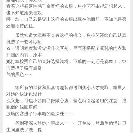
看着这些暴露性感千奇百怪的衣服，焦小艺不由得幻想起来，
也不知道姐夫喜欢
哪一款，自己若是穿上这样的衣服出现在他面前，不知他是否
还能把持的住。
虽然知道大概率不会有这样的机会，焦小艺还给自己认真
挑选了一套薄纱睡
衣，透明程度和没穿没什么区别，里面还搭配了露乳的内衣和
开裆的内裤，原本
她打算按照自己的喜好选择浅粉，下单的一刻还是犹豫了，继
而选择了略有点俗
气的黑色～～
等所有的丝袜和那套情趣装都送到焦小艺才去取，家里人
对她的快递也没什
么兴趣，可焦小艺自己做贼心虚，差点就引起老姐的注意，逃
跑似的躲回房间一
股脑的塞进了行李箱的最深处～～
等到夜深人静她才翻出来一一扯开包装，然后偷偷溜进卫
生间里洗了洗，夏