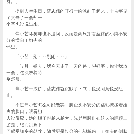
呀。」
提到去年生日，蓝志伟的耳根一瞬就红了起来，非常罕见
了支吾了一会却一
个字也没说出来。
焦小艺坏笑却也不追问，反而是两只穿着丝袜的小脚不安
分的滑向了姐夫的
怀里。
「小艺，别～～别闹～～」
「哎呀，姐夫，我今天走了一天的路，脚好疼，你让我放
一会，这么放着特
别舒服。」
焦小艺一撒娇，蓝志伟就沉默了下来，也没同意也没阻
止。
不过焦小艺怎么可能老实，脚趾头不安分的跳动撩拨着姐
夫的胸口，眼看姐
夫没反应，她的胆子也越来越大，先是用脚趾在姐夫的脖颈上
游走，继而刮擦下
巴感受细密的胡茬，随后更是过分的把脚掌贴上了姐夫的侧脸