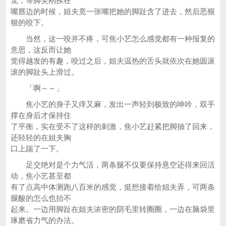
觉，等脚尖刚挨在
嘴唇边的时候，姐夫竟一张嘴把她的脚趾含了进去，然后恶狠
狠的咬下。
当然，这一咬并不疼，可焦小艺怎么感觉都有一种报复的
意思，这反而让她
觉得越发的有趣，咬过之后，姐夫温热的舌头就依次在她圆滚
滚的脚趾头上滑过。
「啊～～」
焦小艺的身子又痒又麻，发出一声轻到极致的呻吟，双手
撑在身后才保持住
了平衡，实在受不了这样的刺激，焦小艺赶紧把脚抽了回来，
还轻轻的在姐夫胸
口上踹了一下。
足交绝对是个力气活，两条腿不仅要保持悬空还得来回活
动，焦小艺甚至都
有了点高中体测跑八百米的感觉，挺想接着给姐夫弄，可两条
腿酸的怎么也抬不
起来。一边用脚趾在姐夫浓密的阴毛里转圈圈，一边在脑袋里
琢磨省力气的办法。