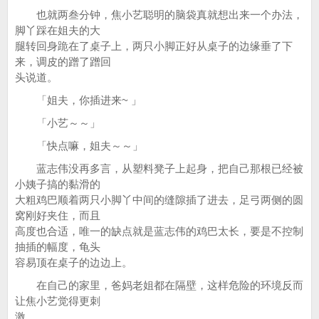
也就两叁分钟，焦小艺聪明的脑袋真就想出来一个办法，
脚丫踩在姐夫的大
腿转回身跪在了桌子上，两只小脚正好从桌子的边缘垂了下
来，调皮的蹭了蹭回
头说道。
「姐夫，你插进来~ 」
「小艺～～」
「快点嘛，姐夫～～」
蓝志伟没再多言，从塑料凳子上起身，把自己那根已经被
小姨子搞的黏滑的
大粗鸡巴顺着两只小脚丫中间的缝隙插了进去，足弓两侧的圆
窝刚好夹住，而且
高度也合适，唯一的缺点就是蓝志伟的鸡巴太长，要是不控制
抽插的幅度，龟头
容易顶在桌子的边边上。
在自己的家里，爸妈老姐都在隔壁，这样危险的环境反而
让焦小艺觉得更刺
激。