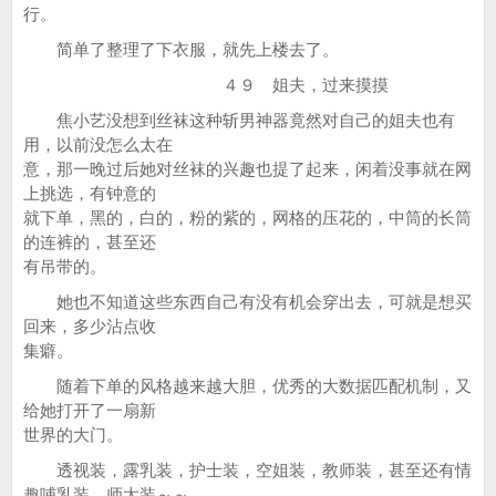
行。
简单了整理了下衣服，就先上楼去了。
４９ 姐夫，过来摸摸
焦小艺没想到丝袜这种斩男神器竟然对自己的姐夫也有
用，以前没怎么太在
意，那一晚过后她对丝袜的兴趣也提了起来，闲着没事就在网
上挑选，有钟意的
就下单，黑的，白的，粉的紫的，网格的压花的，中筒的长筒
的连裤的，甚至还
有吊带的。
她也不知道这些东西自己有没有机会穿出去，可就是想买
回来，多少沾点收
集癖。
随着下单的风格越来越大胆，优秀的大数据匹配机制，又
给她打开了一扇新
世界的大门。
透视装，露乳装，护士装，空姐装，教师装，甚至还有情
趣哺乳装，师太装～～