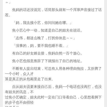
～」
焦妈的话还没说完，话筒那头就有一个浑厚声音接过了话
茬。
「妈，我去接小艺，你问问她在哪。」
焦小艺心中一动，知道是自己的姐夫在说话。
「志伟，都这么晚了，打扰你休息～～」
「没事的，妈，要不我也睡不着。」
有自己的好女婿去接，焦妈自然一百个放心。
焦小艺也假意推辞了下就报出了自己的地址。
不断有人提出结束，可总有人用各种理由拖拉，又折腾了
一个小时，众人才
算是真正的从包厢里走了出来。
自从姐夫说要来接自己后，焦妈一个电话也没再打，也没
有姐夫的讯息，不
过焦小艺确定，姐夫此时一定在门口等着自己，心里想着脚下
的步子也不由得轻