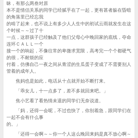
昧，有那么两叁对原
本不是情侣关系的同学已经腻乎在了一起，更有甚者躲在昏暗
的角落里已经忘我
的啃了起来，也不说上有多少人人生中的初试云雨就发生在这
个时候～～过了十
一点，这群孩子已经触及了他们父母心中晚回家的底线，夺命
连环ＣＡＬＬ一个
接一个的响起，不像往常的卑微求宽限，高考完一个个都硬气
的很，不耐烦的应
付着，仿佛自己一夜之间从青涩的生瓜蛋子变成了不需要别人
管着的成年人。
焦妈也是如此，电话从十点就开始不断打来。
「乖女儿，十一点多了，差不多就回来吧。」
焦小艺看了看热情未退的同学们无奈说道。
「妈，还得一会呢，不过也快了，你别着急，跟同学们在
一起不会有什么事
的。」
「还得一会啊～～你一个人这么晚回来妈是真不放心啊～