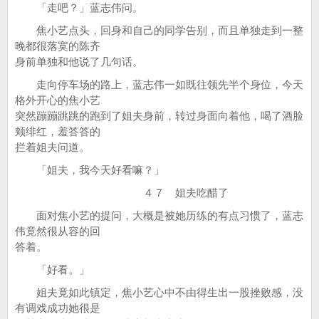
「走吧？」蓝志伟问。
焦小艺点头，回身和自己的同学告别，而且单独走到一整
晚都很落寞的陈齐
身前单独和他说了几句话。
走向停车场的路上，蓝志伟一如既往领先半个身位，今天
格外开心的焦小艺
突然蹦蹦跳跳的跑到了姐夫身前，转过身面向着他，喝了酒脸
颊绯红，羞答答的
拦着姐夫问道。
「姐夫，我今天好看嘛？」
４７ 姐夫吃醋了
面对焦小艺的提问，大概是被她历练的有点习惯了，蓝志
伟竟然很从容的回
答着。
「好看。」
姐夫竟如此镇定，焦小艺心中不由得生出一股挫败感，没
有调戏成功她很是