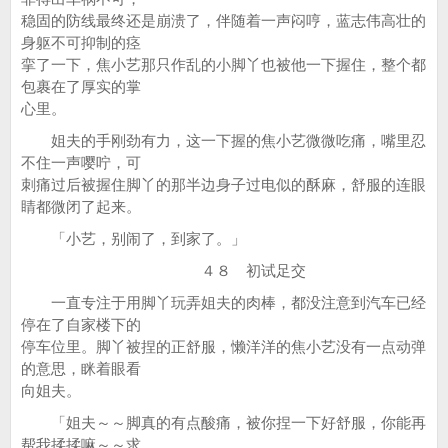
稳固的防线最终还是崩溃了，伴随着一声闷哼，蓝志伟高壮的
身躯不可抑制的痉
挛了一下，焦小艺那只作乱的小脚丫也被他一下握住，整个都
包裹在了厚实的掌
心里。
姐夫的手刚劲有力，这一下握的焦小艺微微吃痛，嘴里忍
不住一声嘤咛，可
刺痛过后被握住脚丫的那半边身子过电似的酥麻，舒服的连眼
睛都微闭了起来。
「小艺，别闹了，到家了。」
４８ 初试足交
一直专注于用脚丫玩弄姐夫的肉棒，都没注意到汽车已经
停在了自家楼下的
停车位里。脚丫被捏的正舒服，懒洋洋的焦小艺没有一点动弹
的意思，眯着眼看
向姐夫。
「姐夫～～脚真的有点酸痛，被你捏一下好舒服，你能再
帮我揉揉嘛～～求