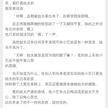
意，紧盯着姐夫的
脸笑着说道。
「对啊，这都被姐夫看出来了，你要替我保密哦。」
蓝志伟脸颊两侧的咬肌鼓了一下又瞬间平复，除此之外没
有任何表情，嘴上
也只是轻描淡写的「哦」了一声。
虽然姐夫没有任何异常表现可焦小艺就是有一种直觉，姐
夫不高兴了。
「天呐，姐夫难道是因为我吃醋了嘛？」直到坐上车焦小
艺还不能平复心里
的震撼。
也不知道为什么，坐别人车向来老老实实的焦小艺只要坐
姐夫的车总喜欢脱
掉鞋整个人窝在座椅上，而且还要侧身坐偷瞄姐夫的侧脸。
看到姐夫严肃的表情，焦小艺有点后悔说谎惹姐夫不开
心，除了后悔心里也
比往常多了些不一样的东西，甜丝丝的。