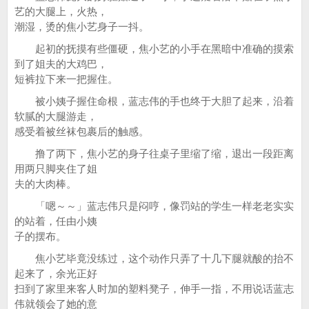
艺的大腿上，火热，
潮湿，烫的焦小艺身子一抖。
起初的抚摸有些僵硬，焦小艺的小手在黑暗中准确的摸索
到了姐夫的大鸡巴，
短裤拉下来一把握住。
被小姨子握住命根，蓝志伟的手也终于大胆了起来，沿着
软腻的大腿游走，
感受着被丝袜包裹后的触感。
撸了两下，焦小艺的身子往桌子里缩了缩，退出一段距离
用两只脚夹住了姐
夫的大肉棒。
「嗯～～」蓝志伟只是闷哼，像罚站的学生一样老老实实
的站着，任由小姨
子的摆布。
焦小艺毕竟没练过，这个动作只弄了十几下腿就酸的抬不
起来了，余光正好
扫到了家里来客人时加的塑料凳子，伸手一指，不用说话蓝志
伟就领会了她的意