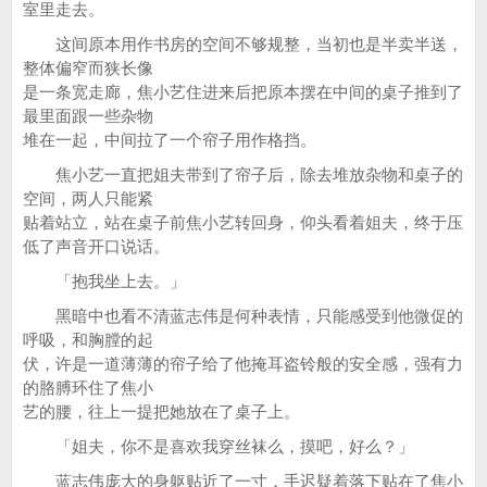
室里走去。
这间原本用作书房的空间不够规整，当初也是半卖半送，
整体偏窄而狭长像
是一条宽走廊，焦小艺住进来后把原本摆在中间的桌子推到了
最里面跟一些杂物
堆在一起，中间拉了一个帘子用作格挡。
焦小艺一直把姐夫带到了帘子后，除去堆放杂物和桌子的
空间，两人只能紧
贴着站立，站在桌子前焦小艺转回身，仰头看着姐夫，终于压
低了声音开口说话。
「抱我坐上去。」
黑暗中也看不清蓝志伟是何种表情，只能感受到他微促的
呼吸，和胸膛的起
伏，许是一道薄薄的帘子给了他掩耳盗铃般的安全感，强有力
的胳膊环住了焦小
艺的腰，往上一提把她放在了桌子上。
「姐夫，你不是喜欢我穿丝袜么，摸吧，好么？」
蓝志伟庞大的身躯贴近了一寸，手迟疑着落下贴在了焦小