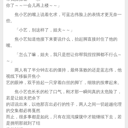
你了～～一会儿再上楼～～」
焦小艺的嘴上说着乞求，可蓝志伟脸上的表情才更无奈一
些。
「小艺，别这样了，姐夫～～」
焦小艺知道他接下来要说什么，抬起脚直接封住了他的
嘴。
「怎么了嘛，姐夫，我只是想让你帮我捏捏脚都不行么～
～」
两人有了半分钟左右的僵持，最终落败的还是蓝志伟，他
视线下移躲开焦小
艺的眼神，双手拾起一只穿着白丝的脚丫，细致的按摩起来。
焦小艺也长长的松了口气，刚才那一瞬间真的太危险了，
若是让姐夫把余下
的话说出来，以他那言出必行的性子，两人之间一切超越伦理
的交集都必将戛然
而止，很多事都是如此，只有在混沌朦胧中才能继续下去，若
是挑明那就到了结