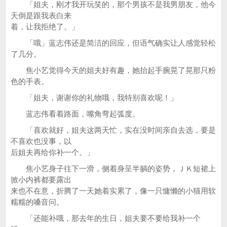
「姐夫，刚才我开玩笑的，那个男孩不是我男朋友，他今
天倒是跟我表白来
着，让我拒绝了。」
「哦」蓝志伟还是简洁的回应，但语气确实让人感觉轻松
了几分。
焦小艺觉得今天的姐夫好有趣，她抬起手腕晃了晃那只粉
色的手表。
「姐夫，谢谢你的礼物哦，我特别喜欢呢！」
蓝志伟看着路面，嘴角弯起弧度。
「喜欢就好，姐夫这两天忙，实在没时间亲自去选，要是
不喜欢也没事，以
后姐夫再给你补一个。」
焦小艺身子往下一滑，侧着身呈半躺的姿势，ＪＫ短裙上
掀小内裤都要露出
来也不在意，折腾了一天她着实累了，像一只慵懒的小猫用软
糯糯的嗓音问。
「还能补哦，那去年的生日，姐夫要不要给我补一个