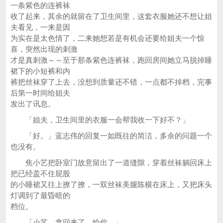
一条紫色的连裤袜
收了起来，其余的就留在了卫生间里，这套衣服她还不想让姐
夫看见，一来是因
为实在是太色情了，二来她想若是有机会还要给姐夫一个惊
喜，突然出现的刺激
才是真刺激～～至于那条紫色连裤袜，跑回房间她立马脱掉睡
裙下的小短裤和内
裤把丝袜穿了上去，没想到质量还不错，一点都不掉档，完事
后第一时间给姐夫
发出了讯息。
「姐夫，卫生间里的衣服一会帮我收一下好不？」
「好。」蓝志伟的回复一如既往的简洁，多余的问题一个
也没有。
焦小艺把卧室门故意留出了一道缝隙，穿着丝袜躺回床上
把已经盖不住屁股
的小睡裙又往上撩了撩，一双丝袜美腿陈横在床上，又把床头
灯调到了最昏暗的
档位。
「小艺，拿回来了，给你。」