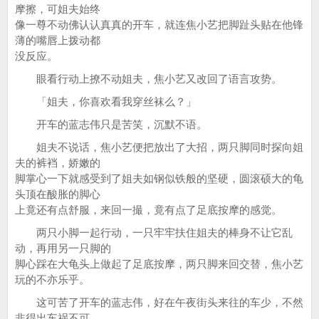
摩擦，可姐夫始终
像一尊不动佛认认真真的开车，就连焦小艺把脚趾头贴在他锋
薄的嘴唇上拨动都
没反应。
眼看行动上撩不动姐夫，焦小艺又改回了语言攻势。
「姐夫，你喜欢看我穿丝袜么？」
开车的蓝志伟只是苦笑，沉默不语。
姐夫不说话，焦小艺便把放出了大招，两只脚同时探向姐
夫的裤裆，娇嫩的
脚掌心一下就感受到了姐夫如钢似铁般的坚硬，圆滚硕大的龟
头顶在酸胀的脚心
上竟还有点舒服，来回一撮，竟有点了足底按摩的感觉。
两只小脚一起行动，一只牢牢扶住姐夫的棒身不让它乱
动，再用另一只脚的
脚心踩在大龟头上做起了足底按摩，两只脚来回交替，焦小艺
玩的不亦乐乎。
这可苦了开车的蓝志伟，好在午夜街头来往的车少，不然
非得出车祸不可，