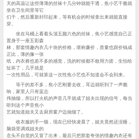
天的高温让这些薄薄的丝袜十几分钟就能干透，焦小艺干脆就
坐在卫生间里等它
们干，然后重新封印起来，等有机会的时候拿出来就能直接
穿。
坐在马桶上看着头顶五颜六色的丝袜，焦小艺感觉自己正
置身于一座五彩森
林，那套情趣内衣几十块的价格，堪称廉价，质量也跟价钱成
正比，薄的像一张
纸，内衣裤也差不多的感觉，洗的时候都不敢用力搓，生怕给
扯坏了，几乎就是
一次性用品，可就算这一次性焦小艺也不知道会不会到来。
等干的差不多，焦小艺刚要去收，耳边就听到了一声脆
响，家里人只有蓝志
伟抽烟，所以打火机的声音几乎就成了姐夫出现的信号，每当
听到这个声音焦小
艺就知道姐夫又去厨房窗户边抽烟了。
收衣服的手一顿，现在已经快凌晨了，姐夫竟然还没睡，
脑袋里调戏姐夫的
念头不自觉的又冒了出来，最后只把那套夸张的情趣内衣还有