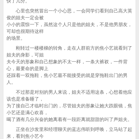
快了几分。
心里也突然冒出一个小心思，一会同学们看到自己高大英
俊的姐夫一定会被
小小的震惊一下，虽然这个人只是他的姐夫，不是他男朋友，
可却也很期待这样
的场景。
刚转过一楼楼梯的转角，走在人群前方的焦小艺就看到了
姐夫的身影，可姐
夫今天的形象和自己想象的不太一样，一条大裤衩，一件背
心，最要命的是脚上
还踩着一双拖鞋，焦小艺最不能接受的就是穿拖鞋出门的男
人。
不过那是对别的男人来说，姐夫不适用这条，心想着他应
该也是准备睡了，
为了接自己才临时出门的，尽管姐夫的形象让她大跌眼镜，焦
小艺还是满心欢喜，
喝了酒有几分兴奋的她离着有一段距离就甜甜的叫了声姐夫。
正坐在沙发里和经理聊天的蓝志伟听到呼唤，立马站了起
来，看到焦小艺今