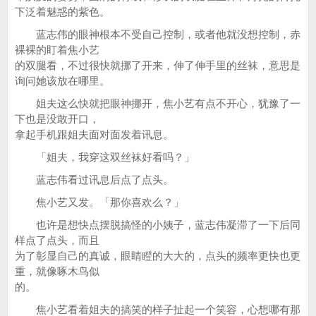
下泛着魅惑的紫色。
蓝志伟的眼神根本不受自己控制，或者他就没想控制，赤
裸裸的盯着焦小艺
的双腿看，不过很快就挪了开来，伸了伸手里的丝袜，意思是
询问她该放在哪里。
姐夫这么快就把眼神挪开，焦小艺有点不开心，犹豫了一
下也是没敢开口，
拿起手机跟姐夫面对面发着讯息。
「姐夫，我穿这双丝袜好看吗？」
蓝志伟看过讯息后点了点头。
焦小艺又发。「那你喜欢么？」
也许是想快点摆脱搞怪的小姨子，蓝志伟凝滞了一下后同
样点了点头，而且
为了彰显自己的真诚，眼睛瞪的大大的，点头的频率更快也更
重，就像啄木鸟似
的。
焦小艺看着姐夫的搞笑的样子扯起一个笑容，心想哪有那