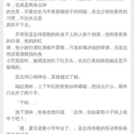
早，也就是两叁点钟
的光景，尽量拉长与半夜那顿饺子的间隔，东北少有吃夜宵的
习惯，不拉长点是
真吃不下去。
开席前蓝志伟殷勤的给桌子上的人挨个倒酒，他和焦爸爸
的白酒，焦妈的红
酒，焦小娇白酒红酒都不爱喝，只喜欢喝冰镇的啤酒，当蓝志
伟捏着酒瓶指向焦
小艺面前时，她调皮的吐了吐舌头，在自己爸妈面前她还是不
敢喝的。
蓝志伟心领神会，直接越过了她。
端起酒杯，上了年纪的焦爸似有唏嘘，想说点什么，最终
只化作了两个字。
「干杯。」
放下酒杯，焦爸忽然问道。「志伟，你姑家那小子快上初
中了吧？」
「嗯，夏天就要小学毕业了。」蓝志伟恭敬的答话帮焦爸