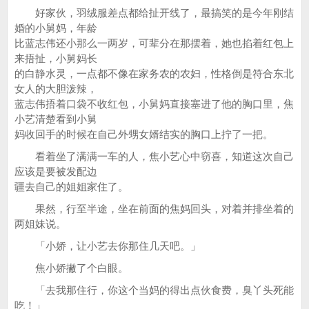
好家伙，羽绒服差点都给扯开线了，最搞笑的是今年刚结
婚的小舅妈，年龄
比蓝志伟还小那么一两岁，可辈分在那摆着，她也掐着红包上
来捂扯，小舅妈长
的白静水灵，一点都不像在家务农的农妇，性格倒是符合东北
女人的大胆泼辣，
蓝志伟捂着口袋不收红包，小舅妈直接塞进了他的胸口里，焦
小艺清楚看到小舅
妈收回手的时候在自己外甥女婿结实的胸口上拧了一把。
看着坐了满满一车的人，焦小艺心中窃喜，知道这次自己
应该是要被发配边
疆去自己的姐姐家住了。
果然，行至半途，坐在前面的焦妈回头，对着并排坐着的
两姐妹说。
「小娇，让小艺去你那住几天吧。」
焦小娇撇了个白眼。
「去我那住行，你这个当妈的得出点伙食费，臭丫头死能
吃！」