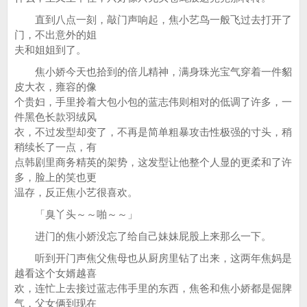
直到八点一刻，敲门声响起，焦小艺鸟一般飞过去打开了
门，不出意外的姐
夫和姐姐到了。
焦小娇今天也拾到的倍儿精神，满身珠光宝气穿着一件貂
皮大衣，雍容的像
个贵妇，手里拎着大包小包的蓝志伟则相对的低调了许多，一
件黑色长款羽绒风
衣，不过发型却变了，不再是简单粗暴攻击性极强的寸头，稍
稍续长了一点，有
点韩剧里商务精英的架势，这发型让他整个人显的更柔和了许
多，脸上的笑也更
温存，反正焦小艺很喜欢。
「臭丫头～～啪～～」
进门的焦小娇没忘了给自己妹妹屁股上来那么一下。
听到开门声焦父焦母也从厨房里钻了出来，这两年焦妈是
越看这个女婿越喜
欢，连忙上去接过蓝志伟手里的东西，焦爸和焦小娇都是倔脾
气，父女俩到现在