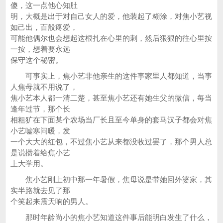
傻，这一点他心知肚
明，大概是出于对自己女人的爱，他装起了糊涂，对焦小艺视
如己出，百般疼爱，
可能他偶尔也会想起这根扎在心里的刺，然后狠狠的往心里按
一按，想着要永远
保守这个秘密。
可事实上，焦小艺非他亲生的这件事家里人都知道，当事
人焦母就不用说了，
焦小艺本人都一清二楚，甚至焦小艺还有她生父的微信，每当
逢年过节，那个长
相粗犷在下面某个农场当厂长且至今单身的套马汉子都会对焦
小艺嘘寒问暖，发
一个大大的红包，不过焦小艺从来都没收过罢了，那个男人总
是说攒着给焦小艺
上大学用。
焦小艺刚上初中那一年暑假，焦母说是带她回外婆家，其
实半路就去见了那
个笑起来震天响的男人。
那时年龄尚小的焦小艺知道这件事后能明白发生了什么，