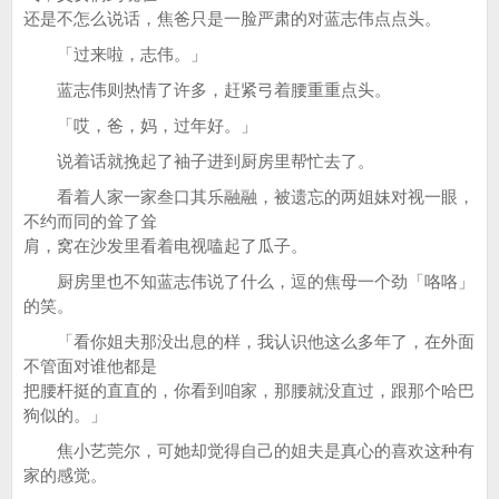
还是不怎么说话，焦爸只是一脸严肃的对蓝志伟点点头。
「过来啦，志伟。」
蓝志伟则热情了许多，赶紧弓着腰重重点头。
「哎，爸，妈，过年好。」
说着话就挽起了袖子进到厨房里帮忙去了。
看着人家一家叁口其乐融融，被遗忘的两姐妹对视一眼，
不约而同的耸了耸
肩，窝在沙发里看着电视嗑起了瓜子。
厨房里也不知蓝志伟说了什么，逗的焦母一个劲「咯咯」
的笑。
「看你姐夫那没出息的样，我认识他这么多年了，在外面
不管面对谁他都是
把腰杆挺的直直的，你看到咱家，那腰就没直过，跟那个哈巴
狗似的。」
焦小艺莞尔，可她却觉得自己的姐夫是真心的喜欢这种有
家的感觉。