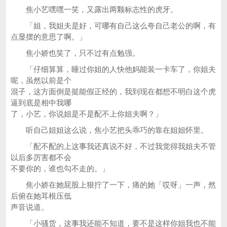
焦小艺嘿嘿一笑，又露出两颗标志性的虎牙。
「姐，我姐夫是好，可哪有自己这么夸自己老公的啊，有
点显摆的意思了啊。」
焦小娇也笑了，只不过有点勉强。
「仔细算算，睡过你姐的人快他妈能装一卡车了，你姐夫
呢，虽然以前是个
混子，这方面倒是挺能假正经的，我到现在都想不明白这个虎
逼到底是相中我哪
了，小艺，你说姐是不是配不上你姐夫啊？」
听自己姐姐这么说，焦小艺把头乖巧的靠在姐姐怀里。
「配不配的上这事我还真说不好，不过我觉得我姐夫不管
以后多厉害都不会
不要你的，谁也勾不走的。」
焦小娇在她屁股上狠拧了一下，痛的她「哎呀」一声，然
后俯在她耳根压低
声音说道。
「小骚货，这事我还能不知道，要不是这样你姐我也不能