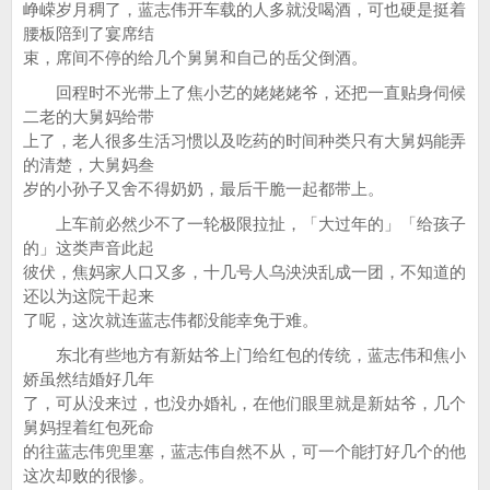
峥嵘岁月稠了，蓝志伟开车载的人多就没喝酒，可也硬是挺着
腰板陪到了宴席结
束，席间不停的给几个舅舅和自己的岳父倒酒。
回程时不光带上了焦小艺的姥姥姥爷，还把一直贴身伺候
二老的大舅妈给带
上了，老人很多生活习惯以及吃药的时间种类只有大舅妈能弄
的清楚，大舅妈叁
岁的小孙子又舍不得奶奶，最后干脆一起都带上。
上车前必然少不了一轮极限拉扯，「大过年的」「给孩子
的」这类声音此起
彼伏，焦妈家人口又多，十几号人乌泱泱乱成一团，不知道的
还以为这院干起来
了呢，这次就连蓝志伟都没能幸免于难。
东北有些地方有新姑爷上门给红包的传统，蓝志伟和焦小
娇虽然结婚好几年
了，可从没来过，也没办婚礼，在他们眼里就是新姑爷，几个
舅妈捏着红包死命
的往蓝志伟兜里塞，蓝志伟自然不从，可一个能打好几个的他
这次却败的很惨。