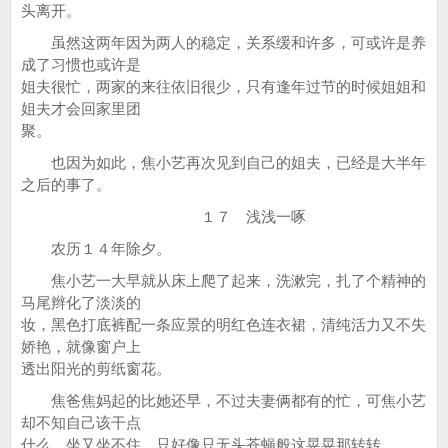
头离开。
虽然这两年因为两人的稳定，关系缓和许多，可或许是养
成了习惯也或许是
姐夫很忙，两家的来往依旧很少，只有逢年过节的时候姐姐和
姐夫才会回家里团
聚。
也因为如此，焦小艺再次见到自己的姐夫，已经是大半年
之后的事了。
１７ 浅浅一啄
农历１４年除夕。
焦小艺一大早就从床上爬了起来，洗漱完，扎了个精神的
马尾辫化了淡淡的
妆，黑色打底裤配一条应景的明红色连衣裙，清纯活力又不失
娇艳，就像窗户上
透出阳光的剪纸窗花。
焦爸焦妈起的比她还早，不过夫妻俩都有的忙，可焦小艺
却不知自己该干点
什么，坐又坐不住，只好像只无头苍蝇般这晃晃那转转。