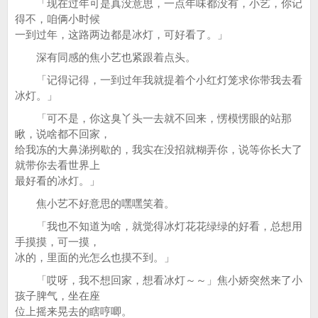
「现在过年可是真没意思，一点年味都没有，小艺，你记
得不，咱俩小时候
一到过年，这路两边都是冰灯，可好看了。」
深有同感的焦小艺也紧跟着点头。
「记得记得，一到过年我就提着个小红灯笼求你带我去看
冰灯。」
「可不是，你这臭丫头一去就不回来，愣模愣眼的站那
瞅，说啥都不回家，
给我冻的大鼻涕挒歇的，我实在没招就糊弄你，说等你长大了
就带你去看世界上
最好看的冰灯。」
焦小艺不好意思的嘿嘿笑着。
「我也不知道为啥，就觉得冰灯花花绿绿的好看，总想用
手摸摸，可一摸，
冰的，里面的光怎么也摸不到。」
「哎呀，我不想回家，想看冰灯～～」焦小娇突然来了小
孩子脾气，坐在座
位上摇来晃去的瞎哼唧。