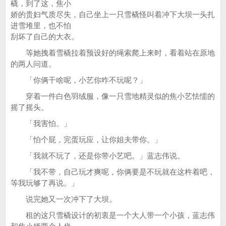
橇，到了这，焦小
娇的贵妇气质尽失，自己坐上一只雪橇怪叫着冲下大坝一头扎
进雪堆里，也不怕
刮坏了自己的大衣。
等她拽着雪橇拉着预设好的绳索爬上来时，看着站在原地
的两人问道。
「你俩干啥呢，小艺你咋不玩呢？」
穿着一件白色羽绒服，像一只雪地精灵似的焦小艺怯懦的
摇了摇头。
「我害怕。」
「怕个屁，完蛋玩应，让你姐夫带你。」
「我就不玩了，还是你带小艺吧。」蓝志伟说。
「我不带，自己玩才爽呢，你俩要是不玩就在这杵着吧，
等我玩够了再说。」
说完她又一次冲下了大坝。
租的这只雪橇设计的初衷是一个大人带一个小孩，蓝志伟