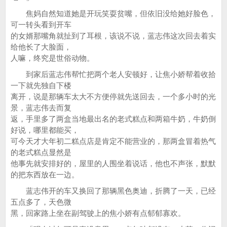
焦妈自然知道她是开玩笑耍贫嘴，但依旧没给她好脸色，
可一转头看到开车
的女婿那嘴角就扯到了耳根，该说不说，蓝志伟这次回去着实
给他长了大脸面，
人嘛，终究是世俗动物。
到家后蓝志伟帮忙把两个老人安顿好，让焦小娇帮着收拾
一下就先独自下楼
离开，说是那辆车太大不方便停就先送回去，一个多小时的光
景，蓝志伟去而复
返，手里多了两盒当地最出名的老式糕点和两箱牛奶，牛奶倒
好说，哪里都能买，
可今天才大年初二糕点店是肯定不能营业的，那两盒冒着热气
的老式糕点显然是
他事先就安排好的，屋里的人围坐着说话，他也不声张，默默
的把东西放在一边。
蓝志伟开的车又换回了那辆黑色奥迪，折腾了一天，已经
五点多了，天色微
黑，回家路上坐在副驾驶上的焦小娇有点郁郁寡欢。