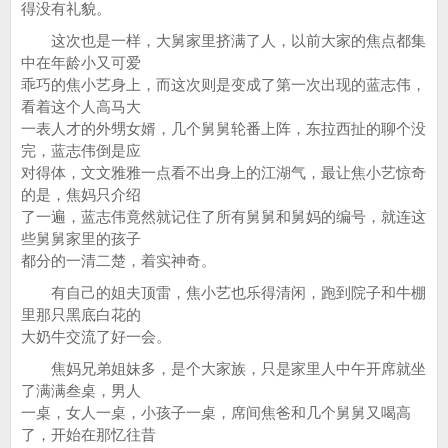
得没有礼貌。
这次也是一样，大舅家里挤满了人，以前大家的焦点都集
中在年龄小又可爱
乖巧的焦小艺身上，而这次则是变成了第一次出现的蓝志伟，
看着这个人高马大
一表人才的外甥女婿，几个舅舅轮番上阵，东拉西扯的聊个没
完，蓝志伟倒是应
对得体，文文雅雅一点看不出身上的江湖气，最让焦小艺惊奇
的是，焦妈只介绍
了一遍，蓝志伟竟然就记住了所有舅舅和舅妈的编号，就连这
些舅舅家里的孩子
都分的一清二楚，着实神奇。
有自己的姐夫顶雷，焦小艺也乐得清闲，跑到院子和牛棚
里那只黑底白花的
大奶牛交流了好一会。
焦妈兄弟姐妹多，是个大家族，只是家里人中午开席就坐
了满满叁桌，男人
一桌，女人一桌，小孩子一桌，席间焦爸和几个舅舅又喝高
了，开始在那忆往昔