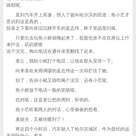
路程呢。
直到汽车开上高速，拐入了驶向哈尔滨的匝道，焦小艺才
意识到这是真的，
惊喜之下看向依旧沉静开车的蓝志伟，眸子里晶莹闪烁。
只要出去玩焦小娇就嗨起来了，屁股也坐不住在座位上拧
来拧去，叽叽喳喳
说个没完，掏出电话在通许录里翻找了起来。
老公，我给小斌打个电话，让他在那头安排一下。
向来喜欢未雨绸缪的蓝志伟这一次却拦住了她。
别了，告诉小斌又得吃喝个没完，还有小艺呢。
焦小娇放下电话一脸的笑嘻嘻。
也对吼，还是老公想的周到，听你的。
焦小艺听着两人的对话，心里偷偷的想着。
臭姐夫，又被你暖到了！
将近四个小时后，汽车驶入了哈尔滨城区，作为曾经的远
东国际中心，有东