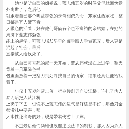
她也是听自己的姐姐说，蓝志伟五岁的时候父母就因为意
外离世了，之后他
就跟着自己那个叫蓝志强的亲哥相依为命，东家住西家吃，整
日都是寄人篱下看
人眼色的活着，好在他们哥俩有个也不富裕的亲姑姑，在她的
周济下蓝志伟勉强
能上的起学，可蓝志强却早早的辍学跟人学做瓦匠，后来更是
混起了社会，最后
直接被人给砍死了。
从自己哥哥死的那一天开始，蓝志伟就没在上过学，整天
背着一只军绿色书
包里面放着一把刮刀到处寻找自己的仇家，结果还真让他给找
着了。
年仅十五岁的蓝志伟一把叁棱刮刀血染江桥，连扎了仇人
叁刀后把人从江桥
上扔了下去，也说不上蓝志伟的运气是好还是不好，那叁刀全
都没扎中要害，那
人水性还出奇的好，硬是带着伤游上了岸。
不过最后他们俩谁也没能逃脱法律的制裁，那人因为杀人