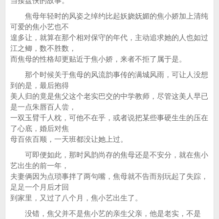
当接盘侠的故事。
焦母年轻时的风姿之绰约比起妖娆妩媚的焦小娇加上清纯
可爱的焦小艺也不
遑多让，就算在那个相对保守的年代，主动追求她的人也如过
江之鲫，数不胜数，
而焦母的性格却更贴近于焦小娇，来者不拒了属于是。
那个时候关于焦母的风流韵事传的满城风雨，可让人没想
到的是，最后抱得
美人归的竟是焦父这个老实巴交的中学教师，尽管这美人早已
是一点朱唇百人尝，
一双玉臂千人枕，可他不在乎，或者说把某些事硬生生的压在
了心底，婚后对焦
母百依百顺，一天班都没让她上过。
可即便如此，那时风韵尚存的焦母还是不安分，就在焦小
艺出生的前一年，
夫妻俩因为点琐事拌了两句嘴，焦母就不告而别玩起了失踪，
足足一个月后才回
到家里，又过了八个月，焦小艺出生了。
没错，焦父并不是焦小艺的亲生父亲，他是老实，不是