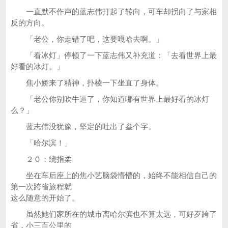
一直默不作声的蓝志伟打起了转向，可车却拐向了与家相
反的方向。
「老公，你走错了吧，这要嘎哈去啊。」
「看冰灯」停顿了一下蓝志伟又补充道：「去看世界上最
好看的冰灯。」
焦小娇来了精神，扑棱一下坐直了身体。
「老公你别吹牛逼了，你知道哪有世界上最好看的冰灯
么？」
蓝志伟没犹豫，坚定的吐出了叁个字。
「哈尔滨！」
２０：绕指柔
坐在车后座上的焦小艺脑袋懵懵的，始终不能相信自己的
第一次跨省旅程就
这么随意的开始了。
虽然她们家所在的城市离哈尔滨也不算太远，可好歹跨了
省，小三百公里的