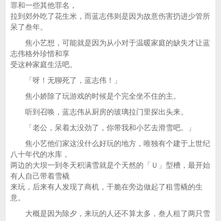
罪和一些其他罪名，
拉到郊外吃了花生米，而蓝志伟则是因为故意伤害扔进少管所
呆了叁年。
焦小艺想，可能就是因为从小对于温暖家庭的缺失才让蓝
志伟格外珍惜和享
受这种家庭生活吧。
「呀！无聊死了，蓝志伟！」
焦小娇除了玩游戏的时候是个完全坐不住的主。
听到召唤，蓝志伟从厨房的玻璃拉门里探出头来。
「老公，呆着太没劲了，你带我和小艺去滑雪吧。」
焦小艺他们家这没什么好玩的地方，唯独有个建于上世纪
八十年代的水库，
两边的大坝一到冬天积满雪就是个天然的「Ｕ」型槽，最开始
有人自己带着雪橇
来玩，后来有人发现了商机，干脆在旁边做起了租雪橇的生
意。
大概是因为除夕，来玩的人还不算太多，叁人租了两只雪