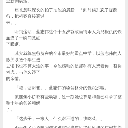
重新倒满酒。
焦爸意味深长的拍了拍他的肩膀。「到时候别忘了提醒
爸，把档案直接调过
来。」
听到这话，蓝志伟这个十五岁就敢当街杀人为兄报仇的铁
血汉子一瞬间竟红
了眼眶。
其实就算焦爸所在的全市最好的重点中学，以蓝志伟的人
脉关系送个学生进
去读书也不算太难的事，令他感动的是那种有人想着你，替你
考虑，与他久违了
的亲情。
「嗯，谢谢爸。」蓝志伟的嗓音格外的低沉沙哑。
就连焦小娇都有些动容，这一刻她也算是和自己斗争了整
整十年的爸爸和解
了。
「这孩子，一家人，什么谢不谢的，快吃菜。」
今天化了妆眉眼间依稀透露出当年风绝代风华的焦妈紧着