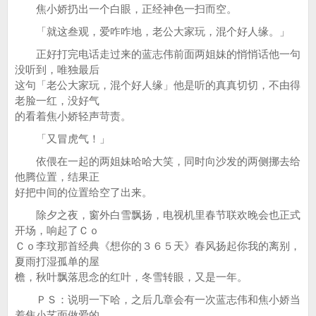
焦小娇扔出一个白眼，正经神色一扫而空。
「就这叁观，爱咋咋地，老公大家玩，混个好人缘。」
正好打完电话走过来的蓝志伟前面两姐妹的悄悄话他一句
没听到，唯独最后
这句「老公大家玩，混个好人缘」他是听的真真切切，不由得
老脸一红，没好气
的看着焦小娇轻声苛责。
「又冒虎气！」
依偎在一起的两姐妹哈哈大笑，同时向沙发的两侧挪去给
他腾位置，结果正
好把中间的位置给空了出来。
除夕之夜，窗外白雪飘扬，电视机里春节联欢晚会也正式
开场，响起了Ｃｏ
Ｃｏ李玟那首经典《想你的３６５天》春风扬起你我的离别，
夏雨打湿孤单的屋
檐，秋叶飘落思念的红叶，冬雪转眼，又是一年。
ＰＳ：说明一下哈，之后几章会有一次蓝志伟和焦小娇当
着焦小艺面做爱的