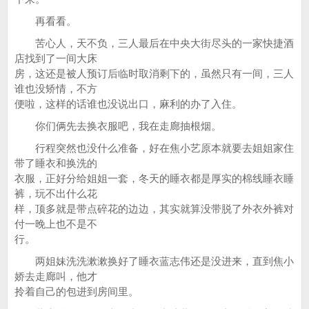
再看看。
苦心人，天不负，三人最后在中央大街尽头的一家快捷酒
店找到了一间大床
房，这还是被人预订后临时取消剩下的，虽然只有一间，三人
谁也没矫情，不方
便啦，这样的话谁也没说出口，麻利的办了入住。
你们俩先去换衣服吧，我在走廊抽根烟。
行程突然也没什么准备，好在焦小艺原本就要去姐姐家住
带了睡衣和换洗的
衣服，正好分给姐姐一套，冬天的睡衣都是厚实的棉线睡衣睡
裤，玩不出什么花
样，顶多就是带点碎花的边边，其实就算没带脱了外衣外裤对
付一晚上也不是不
行。
两姐妹洗洗漱漱换好了睡衣蓝志伟还是没进来，直到焦小
娇去走廊叫，他才
拎着自己的包进到房间里。