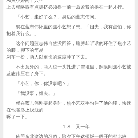
和焦小娇两个人坐
上去就略微有点拥挤必须得一前一后紧紧的挨在一起才行。
「小艺，坐好了么？」身后的蓝志伟问。
躺在蓝志伟怀里的焦小艺想了想。「姐夫，我有点怕，你
抱着我行么。」
这个问题蓝志伟自然没回答，胳膊却听话的环住了焦小艺
的腰，脚下的简易
刹车一松，两人以更快的速度冲了下去。
不出意外的，两人也一头扎进了雪堆里，翻滚间焦小艺被
蓝志伟压在了身下。
「小艺，你，你没事吧？」
「我没事，姐夫。」
就在蓝志伟刚要起身时，焦小艺双手勾住了他的腰，快速
在他嘴唇上浅浅的
啄了一下。
１８ 又一年
依照东北这边的习俗，除夕下午这顿饭一般开的都比较