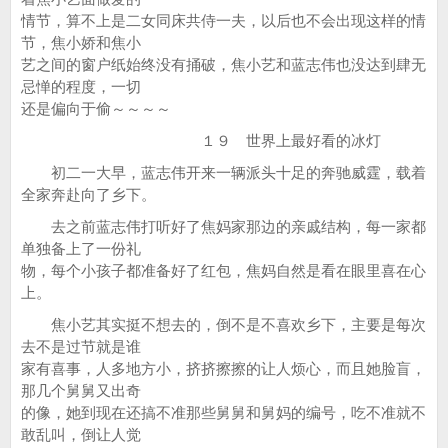
情节，算不上是二女同床共侍一夫，以后也不会出现这样的情
节，焦小娇和焦小
艺之间的窗户纸始终没有捅破，焦小艺和蓝志伟也没达到肆无
忌惮的程度，一切
还是偏向于偷～～～～
１９ 世界上最好看的冰灯
初二一大早，蓝志伟开来一辆派头十足的奔驰威霆，载着
全家奔赴向了乡下。
去之前蓝志伟打听好了焦妈家那边的亲戚结构，每一家都
单独备上了一份礼
物，每个小孩子都准备好了红包，焦妈自然是看在眼里喜在心
上。
焦小艺其实挺不想去的，倒不是不喜欢乡下，主要是每次
去不是过节就是谁
家有喜事，人多地方小，挤挤擦擦的让人烦心，而且她脸盲，
那几个舅舅又出奇
的像，她到现在还搞不准那些舅舅和舅妈的编号，吃不准就不
敢乱叫，倒让人觉