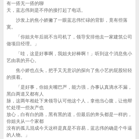
有一搭无一搭的聊
天，蓝志伟则是不停的接打起了电话。
沙发上的焦小娇撇了一眼蓝志伟忙碌的背影，竟有些落
寞。
「你姐夫年后就不当司机了，领导安排他去一家建筑公司
做项目经理。」
「哇，这是好事啊，我姐夫好棒啊！」听到这个消息焦小
艺由衷的开心。
焦小娇也点头，把手又无意识的探向了焦小艺的屁股轻轻
的摸着。
「是好事，你姐夫嘴巴严，能力强，办事认真滴水不漏，
黑白两道又都有人
脉，这两年相处下来领导认可他这个人，拿他当心腹，让他帮
忙处理一些灰产也
放心，白有白的路，黑有黑的道，但最后的奔头都是一样的，
你姐夫从一个家都
没有的孤儿混成今天这样是真是不容易，蓝志伟的确是个牛逼
的人物。」