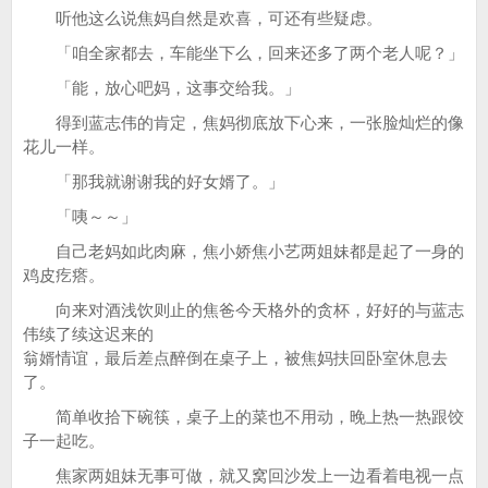
听他这么说焦妈自然是欢喜，可还有些疑虑。
「咱全家都去，车能坐下么，回来还多了两个老人呢？」
「能，放心吧妈，这事交给我。」
得到蓝志伟的肯定，焦妈彻底放下心来，一张脸灿烂的像
花儿一样。
「那我就谢谢我的好女婿了。」
「咦～～」
自己老妈如此肉麻，焦小娇焦小艺两姐妹都是起了一身的
鸡皮疙瘩。
向来对酒浅饮则止的焦爸今天格外的贪杯，好好的与蓝志
伟续了续这迟来的
翁婿情谊，最后差点醉倒在桌子上，被焦妈扶回卧室休息去
了。
简单收拾下碗筷，桌子上的菜也不用动，晚上热一热跟饺
子一起吃。
焦家两姐妹无事可做，就又窝回沙发上一边看着电视一点