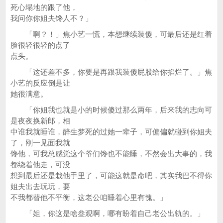
死心塌地的跟了他，
我问你你姐夫馋人不？」
「啊？！」焦小艺一慌，本想继续装傻，可最后还是红着
脸很轻很轻的点了
点头。
「这还差不多，你要是再跟我装傻屁股给你掐烂了。」焦
小艺的反应倒是让
她很满意。
「你姐我也就是小的时候傻过那么两年，后来我的志向可
是夜夜换新郎，相
中谁我就睡谁，醉生梦死的过她一辈子，可偏偏就碰到你姐夫
了，刚一见面我就
馋他，可我总感觉这个爷们馋也不能睡，不然会出大事的，我
都绕着他走，可没
想到最后还是栽他手里了，可能这就是命吧，其实我巴不得你
姐夫出去玩玩，要
不我都替他不平衡，这老公咱睡着心里有愧。」
「姐，你这是啥叁观啊，哪有盼着自己老公出轨的。」