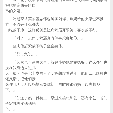
好吃的东西夹给自
己的女婿。
吃起家常菜的蓝志伟也确实凶悍，焦妈给他夹菜也不推
辞，不管夹什么都大
口吃的干净，这样反倒是让焦妈眉开眼笑，喜欢的不行。
「对了，志伟，妈还真有件事想麻烦你。」
蓝志伟赶紧放下筷子坐直身体。
「妈，您说。」
「其实也不是啥大事，就是小娇她姥姥姥爷，这么多年也
没在我身边呆过几
天，如今也是七十岁的人了，妈想趁着过年，他们二老腿脚也
还灵活，把他们接
来住几天，所以妈想麻烦你初二的时候跟爸妈一起去趟乡
下。」
「知道了妈，我初二一早过来接您和爸，还有小艺，咱们
全家都去接姥姥姥
爷。」