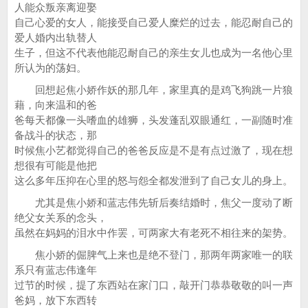
人能众叛亲离迎娶
自己心爱的女人，能接受自己爱人糜烂的过去，能忍耐自己的
爱人婚内出轨替人
生子，但这不代表他能忍耐自己的亲生女儿也成为一名他心里
所认为的荡妇。
回想起焦小娇作妖的那几年，家里真的是鸡飞狗跳一片狼
藉，向来温和的爸
爸每天都像一头嗜血的雄狮，头发蓬乱双眼通红，一副随时准
备战斗的状态，那
时候焦小艺都觉得自己的爸爸反应是不是有点过激了，现在想
想很有可能是他把
这么多年压抑在心里的怒与怨全都发泄到了自己女儿的身上。
尤其是焦小娇和蓝志伟先斩后奏结婚时，焦父一度动了断
绝父女关系的念头，
虽然在妈妈的泪水中作罢，可两家大有老死不相往来的架势。
焦小娇的倔脾气上来也是绝不登门，那两年两家唯一的联
系只有蓝志伟逢年
过节的时候，提了东西站在家门口，敲开门恭恭敬敬的叫一声
爸妈，放下东西转