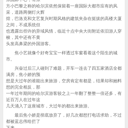
方小巴黎之称的哈尔滨依然保留着一座国际大都市应有的风
采，道路两侧灯火辉
煌，巴洛克和文艺复兴时期风格的建筑夹杂在挺拔的高楼大厦
之间，不成系统但
也透露出些许的异域风情，临近十点中央大街附近依旧游人穿
梭，其中还有不黄
头发高鼻梁的外国游客。
焦小艺就像个好奇宝宝一样透过车窗看着这个陌生的城
市。
兴奋过后三人碰到了难题，开车一连去了四五家酒店全都
满房，焦小娇的预
想是大过年的谁能出来旅游，空房肯定有都是，结果却和她料
想的完全相反，那
一年过年期间的哈尔滨游客较之上一年翻了整整一倍还多，有
近百万人在过年这
几天涌入了这座城市，大过年的都出来旅游。
最后焦小娇是彻底放弃了，好几次都想打电话求助，不过
都被蓝志伟给拦了
下来。