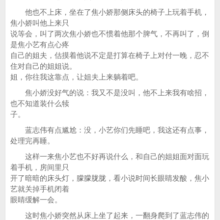
他也不上床，坐在了焦小娇那侧床头的椅子上玩着手机，
焦小娇叫他上来只
说等会，叫了两次焦小娇也不惯着他那个脾气，不再叫了，倒
是焦小艺有点心疼
自己的姐夫，估摸着他说不定是打算在椅子上对付一晚，忍不
住对自己的姐姐说。
姐，你往我这靠点，让姐夫上来躺着吧。
焦小娇没好气的说：我又不是没叫，他不上来我有啥招，
也不知道装什么犊
子。
蓝志伟有点尴尬：没，小艺你们先睡吧，我这还有点事，
处理完再睡。
这样一来焦小艺也不好再说什么，和自己的姐姐面对面玩
着手机，房间里只
开了暗暗的床头灯，朦朦胧胧，看小说时间长眼睛发酸，焦小
艺就关掉手机闭着
眼睛缓解一会。
这时焦小娇突然从床上坐了起来，一翻身爬到了蓝志伟的