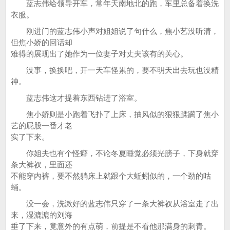
蓝志伟给领导开车，常年天南地北的跑，车里总备着换洗
衣服。
刚进门的蓝志伟小声对姐姐说了句什么，焦小艺没听清，
但焦小娇的回话却
难得的展现出了她作为一位妻子对丈夫该有的关心。
没事，换换吧，开一天车怪累的，要不明天出去玩也没精
神。
蓝志伟这才提着东西钻进了浴室。
焦小娇则是小跑着飞扑了上床，抽风似的狠狠蹂躏了焦小
艺的屁股一番才老
实了下来。
你姐夫也有个怪癖，不论冬夏睡觉必须光膀子，下身就穿
条大裤衩，里面还
不能穿内裤，要不然躺床上就跟个大蚯蚓似的，一个劲的咕
蛹。
没一会，洗漱好的蓝志伟只穿了一条大裤衩从浴室走了出
来，湿漉漉的刘海
垂了下来，竟意外的有点萌，前提是不看他那满身的刺青。