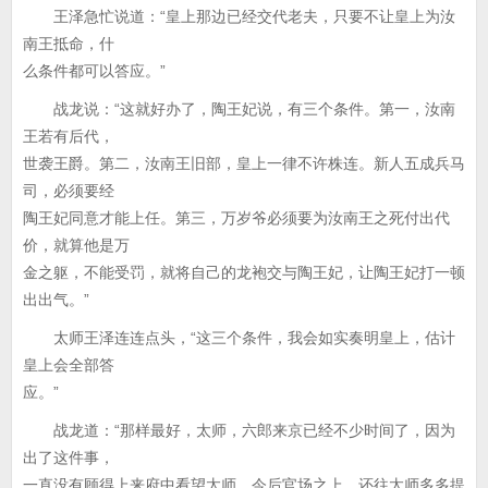
王泽急忙说道：“皇上那边已经交代老夫，只要不让皇上为汝
南王抵命，什
么条件都可以答应。”
战龙说：“这就好办了，陶王妃说，有三个条件。第一，汝南
王若有后代，
世袭王爵。第二，汝南王旧部，皇上一律不许株连。新人五成兵马
司，必须要经
陶王妃同意才能上任。第三，万岁爷必须要为汝南王之死付出代
价，就算他是万
金之躯，不能受罚，就将自己的龙袍交与陶王妃，让陶王妃打一顿
出出气。”
太师王泽连连点头，“这三个条件，我会如实奏明皇上，估计
皇上会全部答
应。”
战龙道：“那样最好，太师，六郎来京已经不少时间了，因为
出了这件事，
一直没有顾得上来府中看望太师，今后官场之上，还往太师多多提