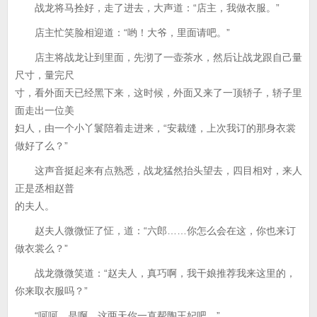
战龙将马拴好，走了进去，大声道：“店主，我做衣服。”
店主忙笑脸相迎道：“哟！大爷，里面请吧。”
店主将战龙让到里面，先沏了一壶茶水，然后让战龙跟自己量
尺寸，量完尺
寸，看外面天已经黑下来，这时候，外面又来了一顶轿子，轿子里
面走出一位美
妇人，由一个小丫鬟陪着走进来，“安裁缝，上次我订的那身衣裳
做好了么？”
这声音挺起来有点熟悉，战龙猛然抬头望去，四目相对，来人
正是丞相赵普
的夫人。
赵夫人微微怔了怔，道：“六郎……你怎么会在这，你也来订
做衣裳么？”
战龙微微笑道：“赵夫人，真巧啊，我干娘推荐我来这里的，
你来取衣服吗？”
“呵呵，是啊，这两天你一直帮陶王妃吧。”