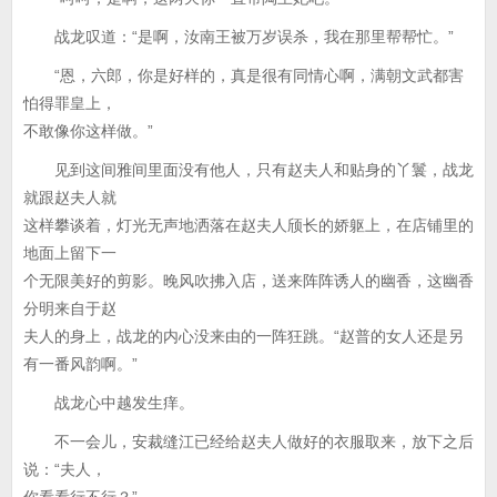
战龙叹道：“是啊，汝南王被万岁误杀，我在那里帮帮忙。”
“恩，六郎，你是好样的，真是很有同情心啊，满朝文武都害
怕得罪皇上，
不敢像你这样做。”
见到这间雅间里面没有他人，只有赵夫人和贴身的丫鬟，战龙
就跟赵夫人就
这样攀谈着，灯光无声地洒落在赵夫人颀长的娇躯上，在店铺里的
地面上留下一
个无限美好的剪影。晚风吹拂入店，送来阵阵诱人的幽香，这幽香
分明来自于赵
夫人的身上，战龙的内心没来由的一阵狂跳。“赵普的女人还是另
有一番风韵啊。”
战龙心中越发生痒。
不一会儿，安裁缝江已经给赵夫人做好的衣服取来，放下之后
说：“夫人，