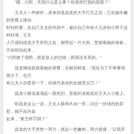
“嗯，六郎，关我什么是么事？你居然打我的屁股？”
王夫人一声娇吟，原来却是战龙的大手打完之后，已在她丰嫩
的美臀上揉动，
时轻时紧，在自己丈夫的书房中，被比自己年轻十几岁的小男子这
样轻薄，王夫
人只感到战龙大手所到之处，都带起一片火热，焚烧着她的身躯，
不由扭动起来，
“六郎饶了我吧，那是皇上的过错，跟我没关系的。”
战龙继续抚摸着她的香臀，在她耳畔道，“现在为了不将事情
闹大了，也只
有让夫人你委屈一下，你就代表你的女婿受点罚！”
战龙小腹迅速涌起一股热烈，坚挺的龙枪抵在王夫人小腹上。
听战龙这么一说，王夫人眼神不由一亮，闪过一丝强烈的异
彩，她不由兴奋
起来，“要怎样罚我？”
战龙的大手突然一用力，抓起一把嫩肉，用力搓揉，“让我开