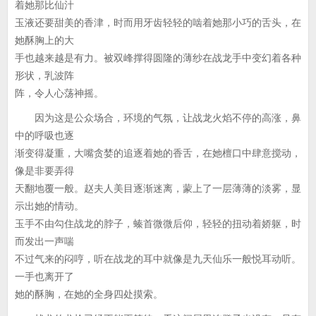
着她那比仙汁
玉液还要甜美的香津，时而用牙齿轻轻的啮着她那小巧的舌头，在
她酥胸上的大
手也越来越是有力。被双峰撑得圆隆的薄纱在战龙手中变幻着各种
形状，乳波阵
阵，令人心荡神摇。
因为这是公众场合，环境的气氛，让战龙火焰不停的高涨，鼻
中的呼吸也逐
渐变得凝重，大嘴贪婪的追逐着她的香舌，在她檀口中肆意搅动，
像是非要弄得
天翻地覆一般。赵夫人美目逐渐迷离，蒙上了一层薄薄的淡雾，显
示出她的情动。
玉手不由勾住战龙的脖子，螓首微微后仰，轻轻的扭动着娇躯，时
而发出一声喘
不过气来的闷哼，听在战龙的耳中就像是九天仙乐一般悦耳动听。
一手也离开了
她的酥胸，在她的全身四处摸索。