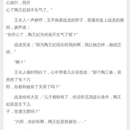
心就行，我开
心了陶王妃就不生气了。”
王夫人一声娇呼，玉手抱着战龙的脖子，双腿却盘上战龙的腰
间，媚声道：
“你开心了，陶王妃为何就不生气了呢？”
战龙笑道：“因为陶王妃现在听我的啊，我让她怎样，她就怎
样。”
“啊？”
王夫人顿时明白了，心中带着几分哀怨道：“那个陶三春，居
然抢了先？六
郎，你都和她有了关系了吗？”
战龙哈哈大笑，“儿子都快有了，你没听见我提出条件，陶王
妃若是生下儿
子，世袭王爵吗？”
“六郎，你好坏啊，陶王妃居然被你……”