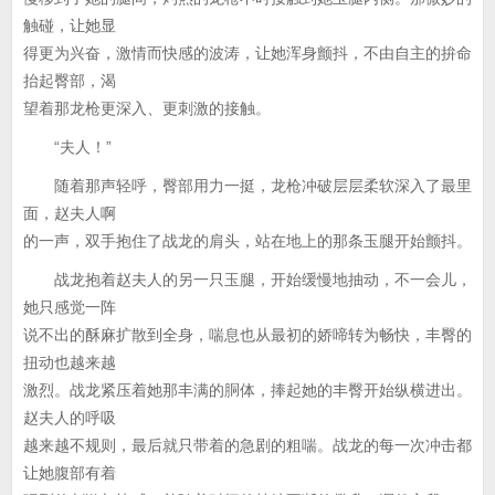
触碰，让她显
得更为兴奋，激情而快感的波涛，让她浑身颤抖，不由自主的拚命
抬起臀部，渴
望着那龙枪更深入、更刺激的接触。
“夫人！”
随着那声轻呼，臀部用力一挺，龙枪冲破层层柔软深入了最里
面，赵夫人啊
的一声，双手抱住了战龙的肩头，站在地上的那条玉腿开始颤抖。
战龙抱着赵夫人的另一只玉腿，开始缓慢地抽动，不一会儿，
她只感觉一阵
说不出的酥麻扩散到全身，喘息也从最初的娇啼转为畅快，丰臀的
扭动也越来越
激烈。战龙紧压着她那丰满的胴体，捧起她的丰臀开始纵横进出。
赵夫人的呼吸
越来越不规则，最后就只带着的急剧的粗喘。战龙的每一次冲击都
让她腹部有着