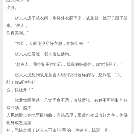
战龙内心一阵
澎湃。
赵夫人进了试衣间，刚将外衣脱下来，战龙就一挑帘子跟了进
来。“夫人，
你真美啊。”
“六郎，人家还没穿好衣服，你快出去。”
赵夫人红着脸，双手捂住酥胸。
“赵夫人，我控制不住自己，我真的好想你，你太漂亮了。”
赵夫人没想到战龙竟会大胆到说出这样的话，怒斥道：“六
郎！你胡说些什
么，快让开！”
战龙烦躁更甚，只觉周身不适，血脉贲张，有种不可抑制的狂
暴冲动。赵夫
人见他脸上突地面目扭曲，血筋凸现，眼瞳也变成血红之色，仿佛
化身成恶鬼魔
神，恐怖之极！赵夫人不由的‘啊’的一声尖叫，惊退一步。