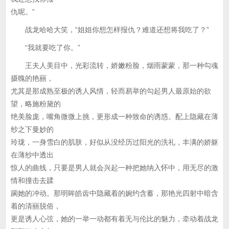
仇呢。”
战龙哈哈大笑，“姐姐你想怎样报仇？难道还想将我吃了？”
“我就要吃了你。”
王夫人美目中，光彩流转，娇嫩粉脸，烟雨蒙蒙，那一种勾魂
摄魄的艳丽，
尤其是那成熟至极的诱人风情，轻而易举的勾起男人最原始的欲
望，略施粉黛的
绝美脸庞，嘴角微微上挑，更形成一种致命的诱惑。配上隐藏在薄
纱之下曼妙的
玲珑，一身雪白的肌肤，好似从没经历过阳光的洗礼，丰满的娇躯
在薄纱中透出
惊人的曲线，只要是男人就会兴起一种把她纳入怀中，用无尽的激
情和撞击去蹂
躏她的冲动。那明眸皓齿中隐藏着的婉约含蓄，那艳光四射中暗含
着的清丽脱俗，
更是诱人心弦，她的一举一动都有着无与伦比的魅力，牵动着战龙