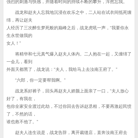
强烈的刺激与快感，并随着时间的持续不断的攀升，浑然忘我。
战龙和赵夫人忘我地沉浸在欢乐之中，二人站在试衣间抵死缠
绵，再让赵夫
人经历了三次醉生梦死般的巅峰之后，战龙虎吼一声，“我要你永
生永世做我的
女人！”
将精华和七元真气爆入赵夫人体内。二人抱在一起，又缠绵了
一会儿，看到
外面天都黑了，战龙说：“夫人，我给马上去汝南王府了。”
“六郎，你一定要帮我啊。”
战龙系好裤子，回头再赵夫人娇颜上面亲了一口，“夫人放心
好了，有我在，
包你全家安全渡过此劫，不过你回去告诉赵丞相，不要再激起民愤
了，不然的话，
谁也救不他了。”
赵夫人连生说是，战龙告辞，离开裁缝店，直奔汝南王府去