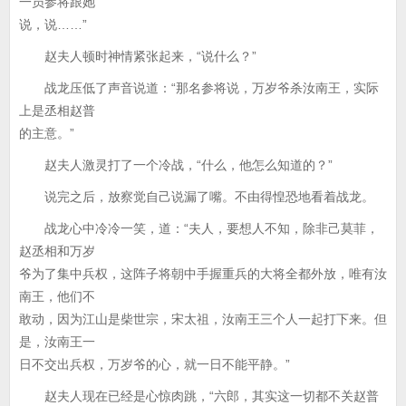
一员参将跟她
说，说……”
赵夫人顿时神情紧张起来，“说什么？”
战龙压低了声音说道：“那名参将说，万岁爷杀汝南王，实际
上是丞相赵普
的主意。”
赵夫人激灵打了一个冷战，“什么，他怎么知道的？”
说完之后，放察觉自己说漏了嘴。不由得惶恐地看着战龙。
战龙心中冷冷一笑，道：“夫人，要想人不知，除非己莫菲，
赵丞相和万岁
爷为了集中兵权，这阵子将朝中手握重兵的大将全都外放，唯有汝
南王，他们不
敢动，因为江山是柴世宗，宋太祖，汝南王三个人一起打下来。但
是，汝南王一
日不交出兵权，万岁爷的心，就一日不能平静。”
赵夫人现在已经是心惊肉跳，“六郎，其实这一切都不关赵普