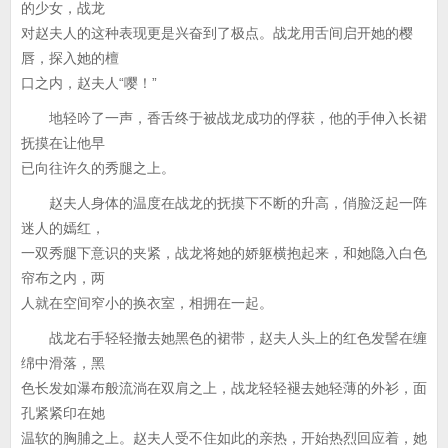
的少女，战龙
对赵夫人的这种表现更是兴奋到了极点。战龙用舌间启开她的樱
唇，探入她的檀
口之内，赵夫人“嘤！”
地轻吟了一声，香舌终于被战龙成功的俘获，他的手伸入长裙
抚摸在让他早
已向往许久的秀腿之上。
赵夫人身体的温度在战龙的抚摸下不断的升高，俏脸泛起一阵
迷人的嫣红，
一双秀腿下意识的夹紧，战龙将她的娇躯横抱起来，和她隐入白色
帘布之内，两
人就在空间窄小的换衣室，相拥在一起。
战龙右手轻轻撤去她黑色的裙带，赵夫人头上的红色发髻在缠
绵中滑落，黑
色长发如瀑布般流淌在双肩之上，战龙轻轻褪去她轻薄的外衫，面
孔紧紧印在她
温软的胸脯之上。赵夫人受不住如此的亲热，开始热烈回应着，她