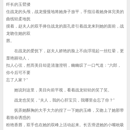
纤长的玉臂搂
住战龙的头颅，战龙慢慢地将她身子放平，手指沿着她身体完美的
曲线轻柔地抚
摸着，赵夫人的双手捧住战龙的面孔牵引着战龙来到她的面前，战
龙吻住她的双
唇。
在战龙的爱抚下，赵夫人娇艳的脸上不由浮现起一丝红晕，更
显艳丽动人，
扣人心弦，然而美目却是清澈澄明，幽幽叹了一口气道：“六郎，
你今后可不要
忘了人家？”
她说到这里，美目向前平视，看着战龙轻轻的笑了笑。
战龙也笑笑，“夫人，我的心肝宝贝，我哪里会忘了你？”
抚弄她酥胸的大手大力的捏了一下她的玉峰，又吻上了她那带
着致命诱惑的
粉艳香唇，双手也在她的双峰上活动起来。长舌滑进她的小嘴吮吸