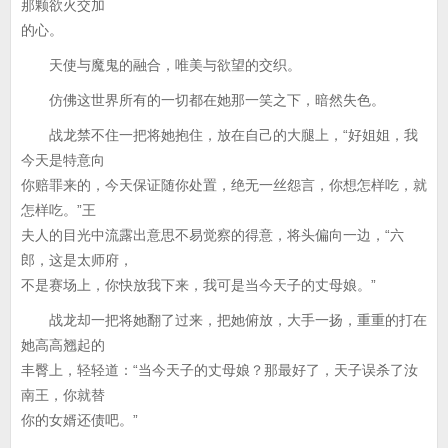
那颗欲火交加
的心。
天使与魔鬼的融合，唯美与欲望的交织。
仿佛这世界所有的一切都在她那一笑之下，暗然失色。
战龙禁不住一把将她抱住，放在自己的大腿上，“好姐姐，我
今天是特意向
你赔罪来的，今天保证随你处置，绝无一丝怨言，你想怎样吃，就
怎样吃。”王
夫人的目光中流露出意思不易觉察的得意，将头偏向一边，“六
郎，这是太师府，
不是赛场上，你快放我下来，我可是当今天子的丈母娘。”
战龙却一把将她翻了过来，把她俯放，大手一扬，重重的打在
她高高翘起的
丰臀上，轻轻道：“当今天子的丈母娘？那最好了，天子误杀了汝
南王，你就替
你的女婿还债吧。”