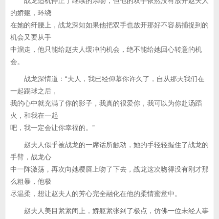
战龙适机停止了继续的亲吻，但他的双手依然没有放开赵夫人
的娇躯，环绕
在她的纤腰上，战龙深知如果他把双手也放开那好不容易捕捉到的
机会又要从手
中溜走，他只能给赵夫人缓冲的机会，绝不能给她回心转意的机
会。
战龙深情道：“夫人，我已经仰慕你许久了，自从那天我们在
一起踢球之后，
我的心中就充满了你的影子，我真的很爱你，我可以为你赴汤蹈
火，和我在一起
吧，我一定会让你幸福的。”
赵夫人似乎被战龙的一席话所触动，她的手轻轻握住了战龙的
手臂，战龙心
中一阵激荡，再次向她樱唇上吻了下去，战龙这次吻得没有刚才那
么粗暴，他极
尽温柔，想让赵夫人的芳心完全融化在他的柔情蜜意中。
赵夫人美目紧紧闭上，娇躯紧张到了极点，仿佛一位未经人事