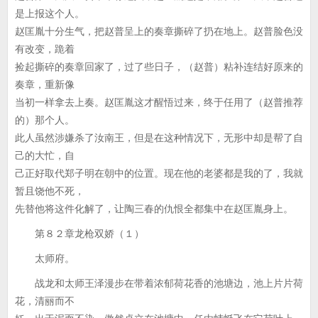
是上报这个人。
赵匡胤十分生气，把赵普呈上的奏章撕碎了扔在地上。赵普脸色没
有改变，跪着
捡起撕碎的奏章回家了，过了些日子，（赵普）粘补连结好原来的
奏章，重新像
当初一样拿去上奏。赵匡胤这才醒悟过来，终于任用了（赵普推荐
的）那个人。
此人虽然涉嫌杀了汝南王，但是在这种情况下，无形中却是帮了自
己的大忙，自
己正好取代郑子明在朝中的位置。现在他的老婆都是我的了，我就
暂且饶他不死，
先替他将这件化解了，让陶三春的仇恨全都集中在赵匡胤身上。
第８２章龙枪双娇（１）
太师府。
战龙和太师王泽漫步在带着浓郁荷花香的池塘边，池上片片荷
花，清丽而不