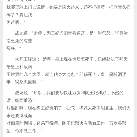
我哪里敢上门去说情，她要是恼火起来，还不把握着一把老骨头捏
碎了？真让我
为难啊。”
战龙道：“太师，陶王妃当初带兵逼宫，是一时气怒，毕竟汝
南王死的有些
冤枉。”
太师王泽道：“是啊，皇上现在也后悔死了，已经处决了那天
陪皇上和汝南
王饮酒的几个大臣，就连贴身太监也全部赐死了，皇上是醉酒误
事，误杀忠臣啊。”
战龙说：“所以，我们要尽快让万岁和陶王妃和好，不然的
话，朝纲唯恐一
片混乱啊，现在陶王妃也消了一些气，毕竟人死不能复生，我们大
宋还要继续面
对四周的列强，轻易不得啊。陶王妃那边有我做工作，万岁爷那
边，你来做工作。”