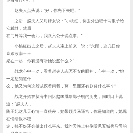
你看看行不行？”
赵夫人点头说：“好，你先下去吧。”
之后，赵夫人又对婢女说：“小桃红，你去外边取十两银子给
安裁缝，然后
在门外等我一会儿，我跟六公子说点事。”
小桃红出去之后，赵夫人凑上前来，说：“六郎，这几日你一
直跟汝南王王
妃在一起，你有没有听她说些什么？”
战龙心中一动，看着赵夫人忐忑不安的眼神，心中一动，“她
一定想知道什
么，她又为何这般试探着问我，莫非里面还有赵普什么事？”
战龙开始在脑海中回忆赵匡胤啥郑子明的历史，同时口上说
道：“赵夫人，
陶王妃这几天心情一直很差，她带领兵马逼宫，你是知道的，她现
在情绪很不稳
定，搞不好还会做出什么事来。我昨天晚上好像听见五城兵马司的