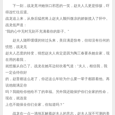
下一刻，战龙竟冲她张口邪恶的一笑，赵夫人儿更是惊骇，吓
得连忙往后退。
战龙追上来，从身后猛然将上赵夫人颤抖微凉的娇躯揽入了怀中。
战龙低声道：
“我的心中无时无刻不充满着你的影子。”
赵夫人随即缓缓的转过头来，美目满是惊奇，但却没有任何的
愤怒，战龙见
赵夫人态度的转变，猜想赵夫人肯定是因为陶三春要杀她全家，现
在用的着我，
就想服从自己了。战龙在她耳边轻吹着气道：“夫人，相信我，我
一定会待你好
的，赵普都这么老了，你还这么年轻为什么要一辈子都跟着他。再
说他能满足你
吗？我能给你他给不了的幸福。另外我还能保护你们全家的性命，
现在，就连皇
上也不能保全你们全家，你知道吗？”
战龙在一点一滴地瓦解着赵夫人的意志，赵夫人深不可测的美