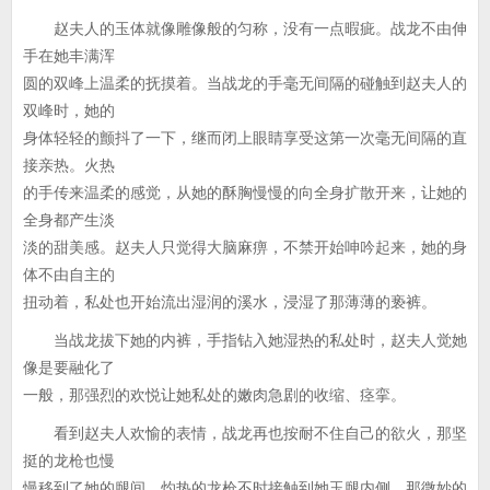
赵夫人的玉体就像雕像般的匀称，没有一点暇疵。战龙不由伸
手在她丰满浑
圆的双峰上温柔的抚摸着。当战龙的手毫无间隔的碰触到赵夫人的
双峰时，她的
身体轻轻的颤抖了一下，继而闭上眼睛享受这第一次毫无间隔的直
接亲热。火热
的手传来温柔的感觉，从她的酥胸慢慢的向全身扩散开来，让她的
全身都产生淡
淡的甜美感。赵夫人只觉得大脑麻痹，不禁开始呻吟起来，她的身
体不由自主的
扭动着，私处也开始流出湿润的溪水，浸湿了那薄薄的亵裤。
当战龙拔下她的内裤，手指钻入她湿热的私处时，赵夫人觉她
像是要融化了
一般，那强烈的欢悦让她私处的嫩肉急剧的收缩、痉挛。
看到赵夫人欢愉的表情，战龙再也按耐不住自己的欲火，那坚
挺的龙枪也慢
慢移到了她的腿间，灼热的龙枪不时接触到她玉腿内侧。那微妙的