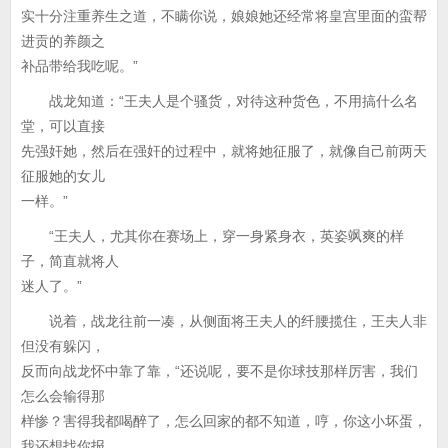
实十分注重养生之道，不瞒你说，娘娘她还经常将皇宫里面的蛮帮
进贡的养颜之
补品带给我吃呢。”
战龙知道：“王夫人是个骚货，对待这种货色，不用搞什么名
堂，可以直接
先强奸她，然后在强奸的过程中，就将她征服了，就像自己前两天
征服她的女儿
一样。”
“王夫人，尤其你在赛场上，穿一身紧身衣，英姿飒爽的样
子，简直就将人
迷人了。”
说着，战龙往前一凑，从侧面将王夫人的纤腰揽住，王夫人非
但没有躲闪，
反而向战龙怀中靠了靠，“还说呢，要不是你球技那样厉害，我们
怎么会输得那
样惨？害得我都喝醉了，怎么回家的都不知道，哼，你这小坏蛋，
我还想找你报