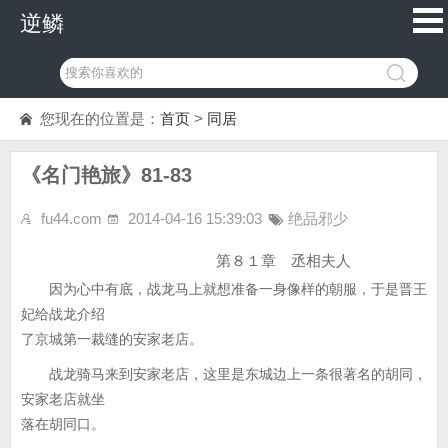
逆鳞
您现在的位置是：
首页
>
同居
《名门艳旅》81-83
fu44.com
2014-04-16 15:39:03
绝品邪少
第８１章 丞相夫人
因为心中有底，战龙马上就想准备一身像样的朝服，于是晋王
妃给战龙介绍
了京城第一裁缝的安家老店。
战龙骑马来到安家老店，这里是东城边上一条很著名的胡同，
安家老店就坐
落在胡同口。