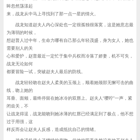
眸忽然荡漾起
来，战龙从中马上寻找到了那一点一星的情火。
战龙知道赵夫人内心深处也一定很孤独很落寞，这是她意志最
为薄弱的时候，
想赵普人过中年，生命力哪有自己那么年轻茂盛，身为女人，她也
需要别人的关
心和爱护，赵普最近一定忙于集中兵权而冷落了娇妻，机不可失，
战龙无论如何
都要冒险一试，突破赵夫人最后的防线。
战龙轻轻吻在赵夫人柔美的玉颈上，顺着她颈部无懈可击的曲
线，吻上她的
耳垂、面颊，最终停留在她冰冷的双唇上。赵夫人“嘤咛”一声，紧
闭齿关，不
让战龙得逞，战龙能吻到她冰薄的红唇已经满足到了极点，他不想
过于用强，这
样反而会让赵夫人反感，造成抵抗自己的情绪。