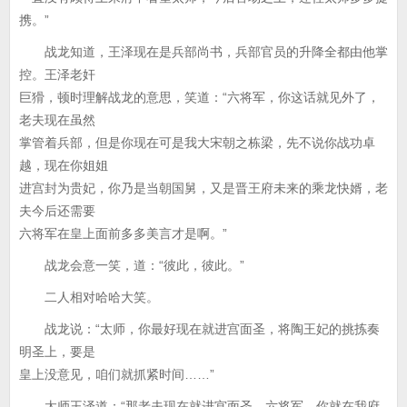
携。”
战龙知道，王泽现在是兵部尚书，兵部官员的升降全都由他掌
控。王泽老奸
巨猾，顿时理解战龙的意思，笑道：“六将军，你这话就见外了，
老夫现在虽然
掌管着兵部，但是你现在可是我大宋朝之栋梁，先不说你战功卓
越，现在你姐姐
进宫封为贵妃，你乃是当朝国舅，又是晋王府未来的乘龙快婿，老
夫今后还需要
六将军在皇上面前多多美言才是啊。”
战龙会意一笑，道：“彼此，彼此。”
二人相对哈哈大笑。
战龙说：“太师，你最好现在就进宫面圣，将陶王妃的挑拣奏
明圣上，要是
皇上没意见，咱们就抓紧时间……”
太师王泽道：“那老夫现在就进宫面圣，六将军，你就在我府