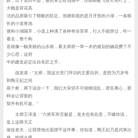
妖，出于泥而不染，傲然卓立在池塘中，任由蜻蜓飞在它荷叶上，
大概是荷花高
洁的品质吸引了蜻蜓的驻足。池塘前面的是月牙形的小湖，一条狭
长的小道将池
塘和小湖隔开，小道上种满了各种奇珍异草，行人不能穿过，咋一
看去，整个构
造就像一幅美丽的山水画，看太师府一草一木的规划的确花费了不
少心思，这府
中的建造必定出自名匠之手。
战龙道：“太师，我这次登门拜访的主要目的，是想为万岁爷
和陶王妃之间
搭个桥，两下说合一下，我们大宋切不可朝纲混乱，君臣离心，那
样会让背面的
契丹有机可趁。”
太师王泽道：“六将军所言极是，老夫也有此意，不瞒你说，
皇上这两天正
催促老夫，让我替他出面摆平这件事，你知道，陶王妃乃是武将出
身，性情火爆，