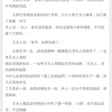
中等我的消息。”
太师王泽领战龙来到自己书房，让仆人将王夫人唤来，自己换
了朝服，对王
夫人说：“夫人，老夫进宫面圣，你在这里陪六将军喝茶，不可怠
慢了六将军。”
王夫人说：“老爷，奴家知道了。”
太师王泽一走，战龙就蜜蜂一般围着王泽夫人转悠开了，一会
夸王夫人身材
能比瑶池的仙女，一会夸王夫人美貌如月宫的仙姬，“王夫人，你
的身材和肌肤
为什么会保持的这样好？看上去就如同二十岁的年轻女子一般，前
几天我有幸见
了王贵妃一面，如果你俩站在一起，外人一定分不清谁是姐姐，谁
是妹妹。”
王夫人被战龙夸赞的心中吃了蜜一样甜，“六郎，你可真会说
话，不过我确