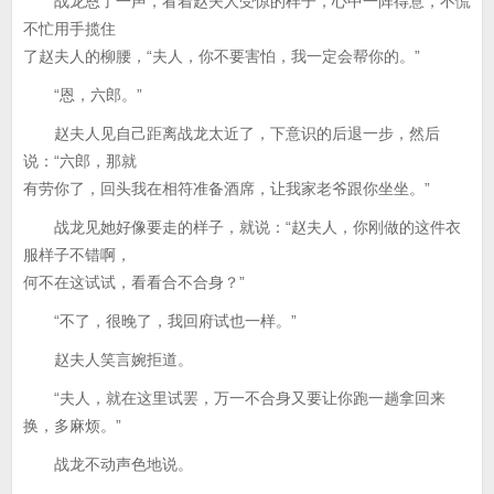
战龙恩了一声，看着赵夫人受惊的样子，心中一阵得意，不慌
不忙用手揽住
了赵夫人的柳腰，“夫人，你不要害怕，我一定会帮你的。”
“恩，六郎。”
赵夫人见自己距离战龙太近了，下意识的后退一步，然后
说：“六郎，那就
有劳你了，回头我在相符准备酒席，让我家老爷跟你坐坐。”
战龙见她好像要走的样子，就说：“赵夫人，你刚做的这件衣
服样子不错啊，
何不在这试试，看看合不合身？”
“不了，很晚了，我回府试也一样。”
赵夫人笑言婉拒道。
“夫人，就在这里试罢，万一不合身又要让你跑一趟拿回来
换，多麻烦。”
战龙不动声色地说。