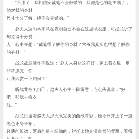
“不用了，我相信安裁缝不会做错的，我都是他的老主顾了，
他对我的身材
尺寸十分了解，绝不会弄错的。”
赵夫人这句本来意在表明自己不会在这里试衣服，可战龙听了
却觉得十分诱
人，心中在想：“裁缝很了解你的身材？六爷我其实也很想了解你
的身材。”
战龙故意装作不悦道：“赵夫人身材这样好，穿上着衣服一定
非常漂亮，你
让我欣赏一下如何？”
听战龙夸奖自己，赵夫人心中一阵得意，点点头说道：“好
吧，那我去换衣
服。”
战龙目送着赵夫人那无限完美的曲线背影，她今日穿上了一袭
黑色束身长裙，
轻薄的长裙，两肩的吊带细细的，衬托出她光滑白皙的背颈，看得