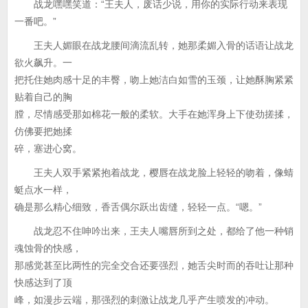
战龙嘿嘿笑道：“王夫人，废话少说，用你的实际行动来表现
一番吧。”
王夫人媚眼在战龙腰间滴流乱转，她那柔媚入骨的话语让战龙
欲火飙升。一
把托住她肉感十足的丰臀，吻上她洁白如雪的玉颈，让她酥胸紧紧
贴着自己的胸
膛，尽情感受那如棉花一般的柔软。大手在她浑身上下使劲搓揉，
仿佛要把她揉
碎，塞进心窝。
王夫人双手紧紧抱着战龙，樱唇在战龙脸上轻轻的吻着，像蜻
蜓点水一样，
确是那么精心细致，香舌偶尔跃出齿缝，轻轻一点。“嗯。”
战龙忍不住呻吟出来，王夫人嘴唇所到之处，都给了他一种销
魂蚀骨的快感，
那感觉甚至比两性的完全交合还要强烈，她舌尖时而的吞吐让那种
快感达到了顶
峰，如漫步云端，那强烈的刺激让战龙几乎产生喷发的冲动。