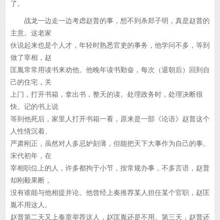
了。
战龙一边走一边考虑赵普的事，想不到杀郑子明，真是赵普的
主意。这老家
伙说起来也是个人才，年轻时熟悉官吏的事务，他学问不多，等到
做了宰相，赵
匡胤常常用读书来劝他。他晚年读书勤奋，每次（退朝后）回到自
己的住宅，关
上门，打开书箱，拿出书，整天的读。处理政务时，处理决断很
快。记的书上说
等到他死后，家里人打开书箱一看，原来是一部《论语》赵普这个
人性情沉着、
严肃刚正，虽然对人多忌妒刻薄，但能把天下大事作为自己的事。
宋代初年，在
宰相职位上的人，许多都拘于小节，按常规办事，不多言语，赵普
却刚毅果断，
没有谁能与他相提并论。他曾经上奏推荐某人担任某个官职，赵匡
胤不用这人。
赵普第二天又上奏章举荐这人，赵匡胤还是不用。第三天，赵普还