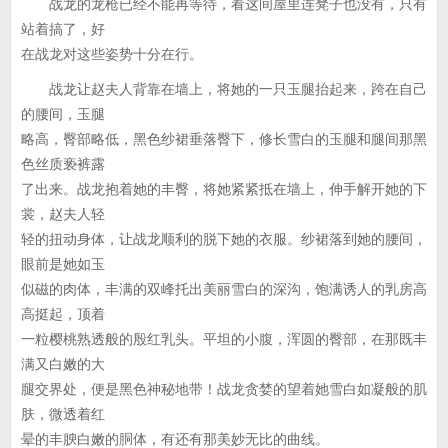
战龙的龙枪已经不能再等待，看这间屋里连凳子也没有，只有
站着搞了，好
在战龙对这些姿势十分在行。
战龙让赵夫人背靠在墙上，将她的一只玉腿抬起来，跨在自己
的腰间，玉腿
略高，臀部略低，黑色纱裙垂落臀下，修长雪白的玉腿和腿间那黑
色丝质亵裤露
了出来。战龙抱着她的丰臀，将她紧紧抵在墙上，伸手解开她的下
裳，赵夫人轻
轻的扭动身体，让战龙顺利的脱下她的衣服。纱裙落到她的腰间，
眼前是她如玉
似磁的肉体，丰满的双峰托出美丽雪白的深沟，饱满诱人的乳房高
高挺起，顶着
一粒樱桃熟透般的殷红乳头。平坦的小腹，浑圆的臀部，在那既丰
满又白嫩的大
腿交界处，便是黑色神秘地带！战龙贪婪的望着她雪白如凝般的肌
肤，微透着红
晕的丰腴白嫩的胴体，有还有那美妙无比的曲线。