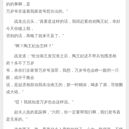
的的事啊，是
万岁爷非逼着我家老爷想办法的。”
战龙点点头，“真要是这样的话，我得赶紧劝劝陶王妃，幸好
今天你碰上我，
否则的话，再晚了就来不及了。”
“啊？陶王妃会怎样？”
战龙道：“给汝南王发完丧之后，陶王妃还不带兵包围丞相
府？杀不了万岁
爷，杀你们全家替万岁爷顶罪，我想，万岁爷也会睁一眼闭一只
眼，或许干脆会
说，是赵丞相鼓动我杀汝南王的，朕一时糊涂，喝多了酒，导致酿
成大错。”
“哎！我就知道万岁也会这样说。”
赵夫人急的直跺脚，“六郎，你一定要帮我们啊，我们老爷真
是无辜的。”