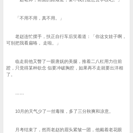
「不用不用，真不用。」
老赵连忙摆手，扶正自行车后笑着道：「你这女娃子啊，
可别把我看扁咯， 走啦。」
临走前他又瞥了一眼唐妩的美腿，推着二八杠用力往前
蹬，只觉得某种欲念 似要冲破胸腔，如果再不走就要出洋相
了。
……
10月的天气少了一丝毒辣，多了三分秋爽和凉意。
月考结束了，然而老赵的眉头紧皱一团，他戴着老花眼