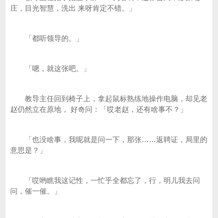
庄，目光智慧，洗出 来呀肯定不错。」
「都听领导的。」
「嗯，就这张吧。」
教导主任回到椅子上，拿起鼠标熟练地操作电脑，却见老
赵仍然立在原地， 好奇问：「哎老赵，还有啥事不？」
「也没啥事，我呢就是问一下，那张……返聘证，局里的
意思是？」
「哎哟瞧我这记性，一忙乎全都忘了，行，明儿我去问
问，催一催。」