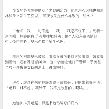
少女的芬芳体香撩动了老赵的定力，他再怎么迟钝也知道
林静身上发生了变 故，可变故又是什么导致的，甜水？
「老师，我……对不起……我……我忍不住了。」随着一
声呜咽，林静的身 子有规律地抖动，整个人陷入迷离情欲
中，低声呻吟，早已忽略了师生伦理。
老赵的裆部早已鼓起，看着女孩的脸颊滚烫满霞，娇躯春
潮涌动，还有诱惑 的呻吟，这一切都让他口干舌燥，手腕甚
至忍不住搭在女孩的肩上，微微颤抖。
许久，缓过神来的林静羞得不敢抬头，她略带着哭腔说：
「老师，对不起， 我错了，我不是故意的，呜呜。」
她连忙推开老赵，抓起书包迅速夺门而出。