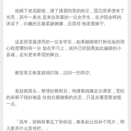
他摘下老花眼镜，揉了揉眉间里的粉尘，昏沉世界便有了
光亮，其中一束光 是来自靠窗的一位女学生，在夕阳余晖的
沐浴下，白嫩的玉腿柔娆婀娜，总晃得 他老鹿难宁。
这是班里最漂亮的一位女学生，如果她能将打扮化妆的用
心程度哪怕有一分 放在学习上，或许已经脱离如此偏僻的小
县城，走向更有希望的舞台。
教室里又恢复嬉戏打闹，沉闷一扫而空。
老赵摇摇头，整理好教材后，佝偻着残腰走出课室，宽松
的灰裤子很好掩盖 住他右腿微瘸的步态，只是步履需要放慢
一点。
「高年，前晌有事忘了和你说，教务处让你补个照片，明
儿要弄什么宣传栏。」