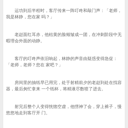
运功到后半程时，客厅传来一阵叮咚和敲门声：「老师，
我是林静，您在家 吗？」
老赵面红耳赤，他枯黄的脸颊皱成一团，在冲刺阶段中无
暇理会外面的动静。
客厅的叮咚声依旧响起，林静的声音由疑惑变得急促：
「老师，老师？您在 家吧？」
房间里的抽纸早已用完，处于射精前夕的老赵到处在找容
器，最后匆忙拿来 一个纸杯，将精液尽数喷了进去。
射完后整个人变得恍惚空虚，他愣神了会，穿上裤子，慢
悠悠地走到客厅开 门。