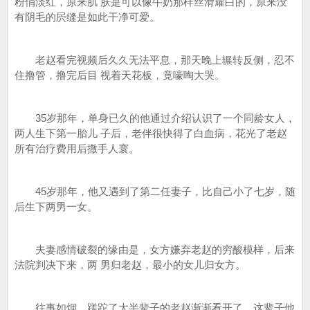
粉俏淡红，原来肌 肤是可以像牛奶那样丝滑耀白的，原来没
有阴毛的屄缝是如此干净可爱。
老赵看完视频后久久无法平息，那天晚上辗转反侧，忍不
住撸管，撸完后目 视着天花板，竟嚎啕大哭。
35岁那年，单身已久的他通过介绍认识了一个同龄女人，
两人生下第一胎儿 子后，老伴很快得了白血病，花光了老赵
所有治疗费用后撒手人寰。
45岁那年，他又遇到了第二任妻子，比自己小了七岁，随
后生下两男一女。
夫妻感情破裂的缘由是，女方嫌弃老赵的穷酸模样，后来
法院判决下来，两 男归老赵，最小的女儿归女方。
往事如烟，蹉跎了大半辈子的老赵渐渐看开了，这辈子他