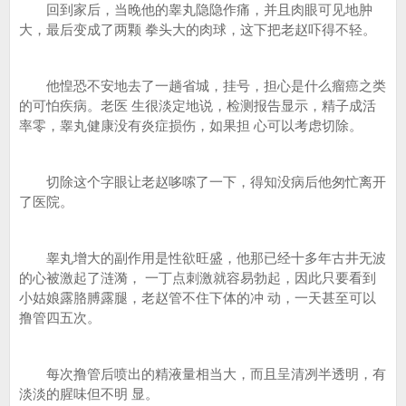
回到家后，当晚他的睾丸隐隐作痛，并且肉眼可见地肿
大，最后变成了两颗 拳头大的肉球，这下把老赵吓得不轻。
他惶恐不安地去了一趟省城，挂号，担心是什么瘤癌之类
的可怕疾病。老医 生很淡定地说，检测报告显示，精子成活
率零，睾丸健康没有炎症损伤，如果担 心可以考虑切除。
切除这个字眼让老赵哆嗦了一下，得知没病后他匆忙离开
了医院。
睾丸增大的副作用是性欲旺盛，他那已经十多年古井无波
的心被激起了涟漪， 一丁点刺激就容易勃起，因此只要看到
小姑娘露胳膊露腿，老赵管不住下体的冲 动，一天甚至可以
撸管四五次。
每次撸管后喷出的精液量相当大，而且呈清冽半透明，有
淡淡的腥味但不明 显。