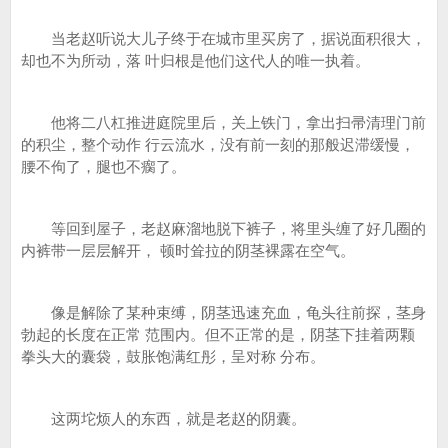
当老赵听说大儿子终于在城市里买房了，据说面积很大，
却也不为所动，落 叶归根是他们这代人的唯一执着。
他将二八杠推进庭院里后，关上铁门，拿出扫帚清理门前
的积尘，整个动作 行云流水，没有前一刻的那般迟滞缓慢，
腰不佝了，腿也不瘸了。
等回到屋子，老赵麻溜地脱下裤子，将里头缠了好几圈的
内裤带一层层解开， 顿时耸拉的阴茎裸露在空气。
像是解除了某种束缚，阴茎迅速充血，龟头往前探，茎身
勃起的长度在正常 范围内。但不正常的是，阴茎下挂着两颗
拳头大的囊袋，鼓胀饱满红彤，呈对称 分布。
这两坨烦人的东西，就是老赵的阴囊。