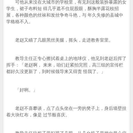
可他从来没在大城市的学校里，有见到这般装扮暴露的女
学生，裙子布料短 得几乎遮不住屁股眼，酥胸半露花枝招
展，各种颜色的丝袜和发丝争奇斗艳，与 年久失修的县城中
学格格不入。
老赵又瞄了几眼黑丝美腿，摇头，走进教务室里。
教导主任正专心擦拭着桌上的地球仪，他见到老赵后挥了
挥手：「老赵啊， 来来，咱们赶紧拍完照，高三组的宣传栏
都好久没更新了，到时候领导来又得责 怪我了。」
「好咧。」
老赵不喜攀谈，点了点头坐在一旁的凳子上，身后墙壁挂
着大块红布，像是 过节般喜庆。