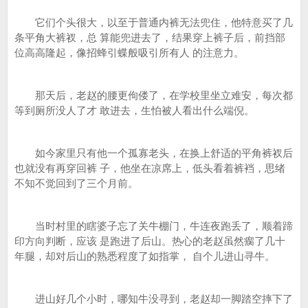
它们个头很大，以至于普通内裤无法兜住，他特意买了几
条平角大裤衩，总 算能兜进去了，结果穿上裤子后，前挡部
位高高隆起，像招蜂引蝶般吸引所有人 的注意力。
那天后，老赵的腰更佝偻了，在学校里坐立难安，每次都
等到厕所没人了才 敢进去，生怕被人看出什么端倪。
如今家里只有他一个孤寡老头，在换上舒适的平角裤衩后
也就没有再穿回裤 子，他坐在凉席上，低头看着裤裆，思绪
不知不觉回到了三个月前。
当时村里的瞎婆子忘了关牛棚门，牛连夜跑丢了，顺着蹄
印方向判断，应该 是跑进了后山。热心的老赵虽然瘸了几十
年腿，却对后山的熟悉程度了如指掌， 自个儿进山寻牛。
进山好几个小时，哪知牛没寻到，老赵却一脚踏空摔下了