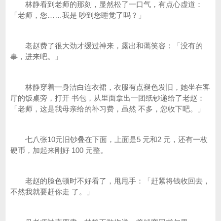
林静看到老师的那刻，显然松了一口气，有点心虚道：
「老师，您……我是 吵到您睡觉了吗？」
老赵费了很大劲才缓过神来，露出和蔼笑容：「没有的
事，进来吧。」
林静穿着一身洁白连衣裙，衣服有点褪色发旧，她坐在客
厅的饭桌旁，打开 书包，从里面拿出一团纸钞递给了老赵：
「老师，这是我母亲给的补习费，虽然 不多，您收下吧。」
七八张10元旧钞叠在下面，上面是5 元和2 元，还有一枚
硬币，加起来刚好 100 元整。
老赵的脸色顿时不好看了，甩甩手：「赶紧将钱收回去，
不然我就要赶你走 了。」