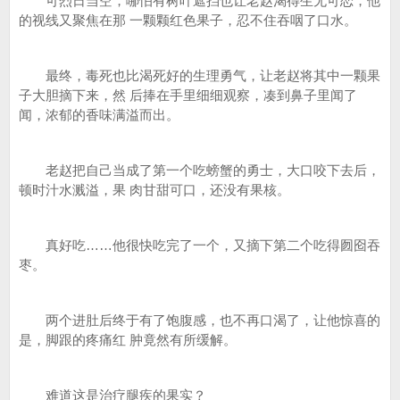
可烈日当空，哪怕有树叶遮挡也让老赵渴得生无可恋，他
的视线又聚焦在那 一颗颗红色果子，忍不住吞咽了口水。
最终，毒死也比渴死好的生理勇气，让老赵将其中一颗果
子大胆摘下来，然 后捧在手里细细观察，凑到鼻子里闻了
闻，浓郁的香味满溢而出。
老赵把自己当成了第一个吃螃蟹的勇士，大口咬下去后，
顿时汁水溅溢，果 肉甘甜可口，还没有果核。
真好吃……他很快吃完了一个，又摘下第二个吃得囫囵吞
枣。
两个进肚后终于有了饱腹感，也不再口渴了，让他惊喜的
是，脚跟的疼痛红 肿竟然有所缓解。
难道这是治疗腿疾的果实？