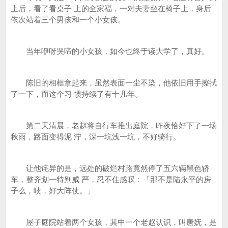
上后，看了看桌子 上的全家福，一对夫妻坐在椅子上，身后
依次站着三个男孩和一个小女孩。
当年咿呀哭啼的小女孩，如今也终于读大学了，真好。
陈旧的相框拿起来，虽然表面一尘不染，他依旧用手擦拭
了一下，而这个习 惯持续了有十几年。
第二天清晨，老赵将自行车推出庭院，昨夜恰好下了一场
秋雨，路面变得泥 泞，深一坑浅一坑，不好骑行。
让他诧异的是，远处的破烂村路竟然停了五六辆黑色轿
车，整齐划一特别威 严，忍不住感叹：「那不是陆永平的房
子么，啧，好大阵仗。」
屋子庭院站着两个女孩，其中一个老赵认识，叫唐妩，是