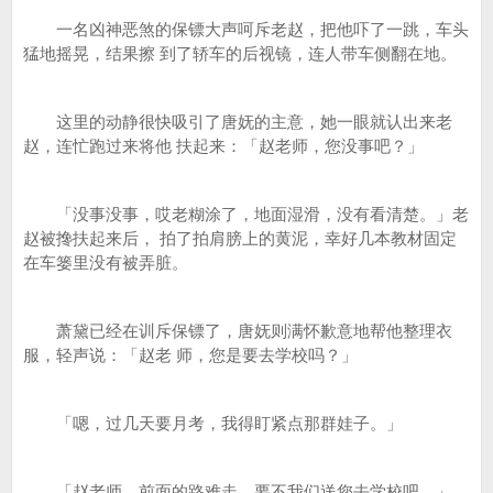
一名凶神恶煞的保镖大声呵斥老赵，把他吓了一跳，车头
猛地摇晃，结果擦 到了轿车的后视镜，连人带车侧翻在地。
这里的动静很快吸引了唐妩的主意，她一眼就认出来老
赵，连忙跑过来将他 扶起来：「赵老师，您没事吧？」
「没事没事，哎老糊涂了，地面湿滑，没有看清楚。」老
赵被搀扶起来后， 拍了拍肩膀上的黄泥，幸好几本教材固定
在车篓里没有被弄脏。
萧黛已经在训斥保镖了，唐妩则满怀歉意地帮他整理衣
服，轻声说：「赵老 师，您是要去学校吗？」
「嗯，过几天要月考，我得盯紧点那群娃子。」
「赵老师，前面的路难走，要不我们送您去学校吧。」