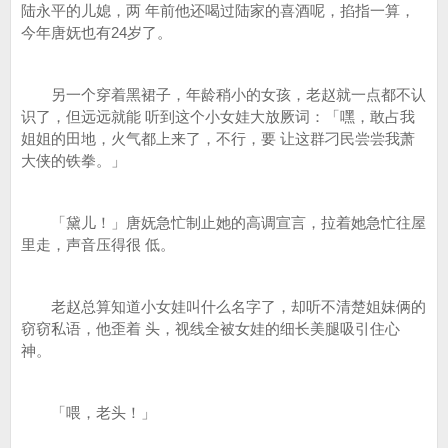
陆永平的儿媳，两 年前他还喝过陆家的喜酒呢，掐指一算，
今年唐妩也有24岁了。
另一个穿着黑裙子，年龄稍小的女孩，老赵就一点都不认
识了，但远远就能 听到这个小女娃大放厥词：「嘿，敢占我
姐姐的田地，火气都上来了，不行，要 让这群刁民尝尝我萧
大侠的铁拳。」
「黛儿！」唐妩急忙制止她的高调宣言，拉着她急忙往屋
里走，声音压得很 低。
老赵总算知道小女娃叫什么名字了，却听不清楚姐妹俩的
窃窃私语，他歪着 头，视线全被女娃的细长美腿吸引住心
神。
「喂，老头！」