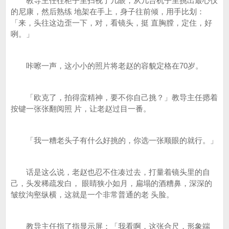
教导主任往柜子里扫视了几眼，从几台机子里挑出最心仪
的尼康，然后熟练 地架在手上，身子往前倾，用手比划：
「来，头往这边歪一下，对，看镜头，挺 直胸膛，定住，好
咧。」
咔嚓一声，这小小的照片将老赵的容貌定格在70岁。
「欧克了，拍得蛮精神，要不你自己挑？」教导主任摁着
按键一张张翻阅照 片，让老赵过目一番。
「我一糟老头子有什么好挑的，你选一张顺眼的就行。」
话是这么说，老赵也忍不住凑过去，打量着镜头里的自
己，头发稀疏发白， 眼睛狭小如月，扁塌的酒糟鼻，深深的
皱纹沟壑纵横，这就是一个非常普通的老 头脸。
教导主任指了指显示屏：「我看啊，这张合尺，形象端