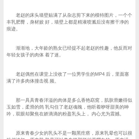
老赵的床头墙壁贴满了从杂志剪下来的模特图片，一个个
丰乳肥臀，身材姣 好，墙壁上都是精液喷溅后没有擦干净的
痕迹。
渐渐地，大年龄的熟女已经提不起老赵的性趣，他反而对
年轻女孩子的肉体 着了迷。
老赵偶然在课堂上没收了一位男学生的MP4 后，里面塞
满了许多肉体撞击视 频。
那一具具青春洋溢的肉体是多么香艳窈窕，肌肤滑嫩得似
玉如雪，柔滑的鸽 乳勾住了老赵魂魄，他听着咿呀甜美的呻
吟，双眼却聚焦在娇滴滴的粉盈乳头上， 内心尤为震撼。
原来青春少女的乳头不是一颗黑疙瘩，原来乳晕也可以很