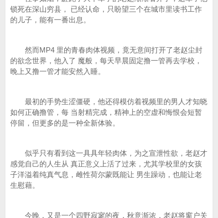
锁死在深山穷县， 已经认命，只盼望三个在城市里读书工作
的儿子，能有一番出息。
然而MP4 里的青春肉体视频，竟无意间打开了老赵尘封
的欲念世界，他入了 魔般，每天早晨固定撸一管再去学校，
晚上又撸一管才能安然入睡。
最初的手势生涩僵硬，他还得模仿着视频里的男人才知晓
如何正确撸管，每 当射精完成，精神上的空虚和悔恨会短暂
停留，但更多的是一种全新体验。
似乎只有看到这一具具年轻肉体，为之宣泄性欲，老赵才
感觉自己的人生从 真正意义上活了过来，尤其学校里的女孩
子洋溢着纯真气息，雌性荷尔蒙既能让 男生躁动，也能让老
生慰藉。
今晚，又是一个四野寂寥的夜，秋意渐浓，老赵将窗户关