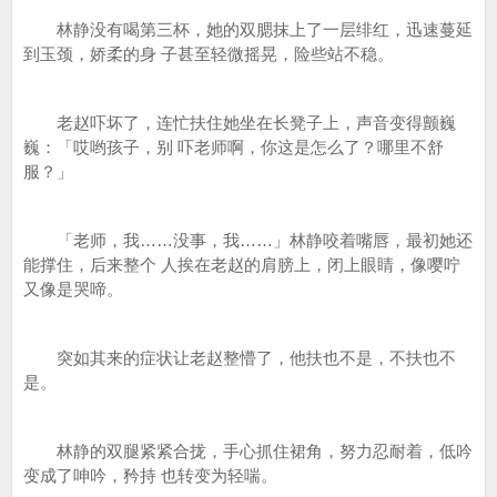
林静没有喝第三杯，她的双腮抹上了一层绯红，迅速蔓延
到玉颈，娇柔的身 子甚至轻微摇晃，险些站不稳。
老赵吓坏了，连忙扶住她坐在长凳子上，声音变得颤巍
巍：「哎哟孩子，别 吓老师啊，你这是怎么了？哪里不舒
服？」
「老师，我……没事，我……」林静咬着嘴唇，最初她还
能撑住，后来整个 人挨在老赵的肩膀上，闭上眼睛，像嘤咛
又像是哭啼。
突如其来的症状让老赵整懵了，他扶也不是，不扶也不
是。
林静的双腿紧紧合拢，手心抓住裙角，努力忍耐着，低吟
变成了呻吟，矜持 也转变为轻喘。