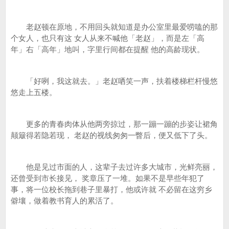
老赵顿在原地，不用回头就知道是办公室里最爱唠嗑的那
个女人，也只有这 女人从来不喊他「老赵」，而是左「高
年」右「高年」地叫，字里行间都在提醒 他的高龄现状。
「好咧，我这就去。」老赵哂笑一声，扶着楼梯栏杆慢悠
悠走上五楼。
更多的青春肉体从他两旁掠过，那一蹦一蹦的步姿让裙角
颠簸得若隐若现， 老赵的视线匆匆一瞥后，便又低下了头。
他是见过市面的人，这辈子去过许多大城市，光鲜亮丽，
还曾受到市长接见， 奖章压了一堆。如果不是早些年犯了
事，将一位校长拖到巷子里暴打，他或许就 不必留在这穷乡
僻壤，做着教书育人的累活了。