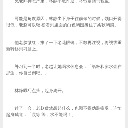
见老师神态严肃，林静不敢忤逆，将钱塞回书包里。
可能是角度原因，林静坐下身子往前倾的时候，领口开得
很低，老赵可以轻 松看到里面的白色胸围裹住了柔软胸脯。
他老脸微红，推了一下老花眼镜，不敢再注视，将视线重
新转移到习题上。
补习到一半时，老赵让她喝水休息会：「纸杯和凉水壶在
那边，你自己倒吧。」
林静乖巧点头，起身离开。
过了一会，老赵猛然想起什么，也顾不得伪装瘸腿，连忙
起身喊道：「哎等 等，水不能喝！」