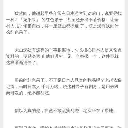
猛然间，他想起早些年常有日本游客到访后山，说要寻找
一种叫「龙阳果」 的红色果子，甚至还开出不菲价格，让全
村人几乎倾巢而出，将一座座山都挖遍 了，愣是没有找到什
么红色果子。
大山深处有遗弃的军事根据地，村长担心日本人是来偷盗
资料的，便勒令禁 止他们进村，见一个举报一个，这件事就
这样渐渐消停了。
眼前的红色果子，不正是日本人悬赏的物品吗？老赵依稀
记得，当时日本人 千叮万嘱，说这种果子有剧毒，是用来医
药研发的，绝不能乱吃。
信以为真的他，自然不敢乱摘乱碰，老实坐在了原地。