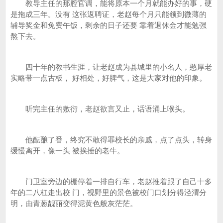
教导主任的那腔官调，能将原本一个月就能办好的事，硬
是拖成三年。没有 这张返聘证，老赵每个月只能领到微薄的
辅导奖金和免费午饭，剩余的日子还要 靠着退休金才能勉强
熬下去。
四十年的教书生涯，让老赵成为县城里的小名人，憨厚老
实略带一点古板， 好相处，好脾气，这是大家对他的印象。
听完主任的敷衍，老赵欲言又止，话语涌上喉头。
他酝酿了番，终究不敢得罪校长的亲戚，点了点头，转身
缓慢离开，像一头 被挨捶的老牛。
门卫室旁边的棚停着一排自行车，老赵推着跟了自己十多
年的二八杠走出校 门，视野里的景色被校门口划分得泾渭分
明，由青葱靓丽变得泥黄色般灰茫茫。