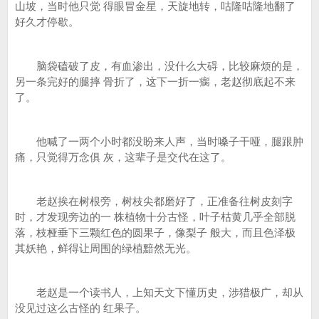
山坡，当时他只觉 得眼冒金星，天旋地转，咕隆咕隆地翻了
好久才停歇。
脑袋磕破了皮，有血渗出，没什么大碍，比较麻烦的是，
另一条完好的腿摔 骨折了，这下一折一瘸，老赵彻底起不来
了。
他喊了一两个小时都没盼来人声，当时嗓子干哑，腿跟肿
痛，只觉得万念俱 灰，这辈子是交代在这了。
老赵挨在树根旁，树枝尖都磨好了，正准备往树皮刻字
时，才发现旁边的一 株植物十分古怪，叶子枯黄几乎全部脱
落，枝桠垂下三颗红色的圆果子，像梨子 般大，而且色泽极
其妖艳，鲜得让周围的绿植黯然无光。
老赵是一个读书人，上知天文下懂历史，涉猎极广，却从
没见过这么古怪的 红果子。