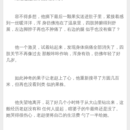
容不得多想，他摘下最后一颗果实送进肚子里，紧接着感
到一丝暖洋洋，浑 身彷佛泡在了温泉里，四肢肺腑得到舒
展，左边脚脖子再也不肿痛了，右边的腿 似乎也没有瘸了？
他一个激灵，试着站起来，发现身体病痛全部消失了，四
肢关节不再像过去 那般咔咔作响，浑身有劲，彷佛年轻了好
几岁。
如此神奇的果子让老赵上了心，他重新搜寻了方圆几百
米，但再也没看到类 似的果株。
他失望地离开，花了好几个小时终于从大山里钻出来，这
般经历老赵没有和 任何人提起，瞎婆子的牛最终还是没了。
她哭得很伤心，老赵便将自己的生活费 勺了一半给她。