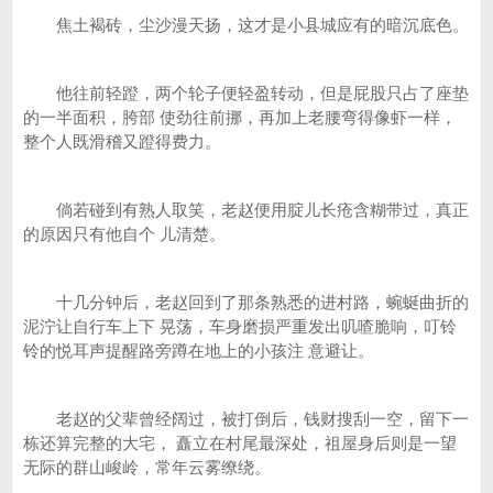
焦土褐砖，尘沙漫天扬，这才是小县城应有的暗沉底色。
他往前轻蹬，两个轮子便轻盈转动，但是屁股只占了座垫
的一半面积，胯部 使劲往前挪，再加上老腰弯得像虾一样，
整个人既滑稽又蹬得费力。
倘若碰到有熟人取笑，老赵便用腚儿长疮含糊带过，真正
的原因只有他自个 儿清楚。
十几分钟后，老赵回到了那条熟悉的进村路，蜿蜒曲折的
泥泞让自行车上下 晃荡，车身磨损严重发出叽喳脆响，叮铃
铃的悦耳声提醒路旁蹲在地上的小孩注 意避让。
老赵的父辈曾经阔过，被打倒后，钱财搜刮一空，留下一
栋还算完整的大宅， 矗立在村尾最深处，祖屋身后则是一望
无际的群山峻岭，常年云雾缭绕。